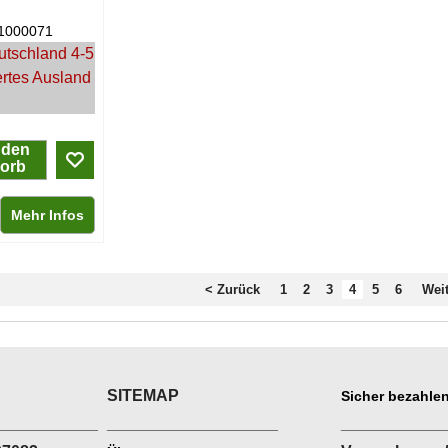
1000071
utschland 4-5
ertes Ausland
 den
orb
Mehr Infos
< Zurück
1
2
3
4
5
6
Weit
SITEMAP
Sicher bezahlen
___________
___________________
___________