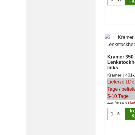
K
Kramer 350 
Lenkstockh
links
Kramer
401-
Lieferzeit:
De
Tage / belief
5-10 Tage
zzgl. Versand
kg
In
St.
K