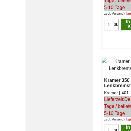
Tage / belief
5-10 Tage
zzgl. Versand
kg
In
St.
K
Kramer 350 
Lenkbremsh
Kramer
401-
Lieferzeit:
De
Tage / belief
5-10 Tage
zzgl. Versand
kg
In
St.