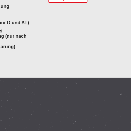
sung
ur D und AT)
i
ng (nur nach
barung)