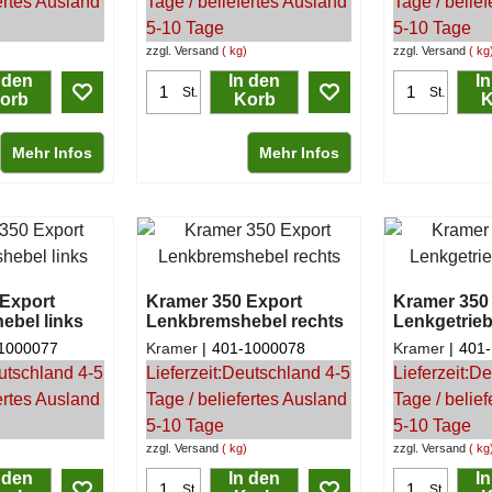
ertes Ausland
Tage / beliefertes Ausland
Tage / belie
5-10 Tage
5-10 Tage
zzgl. Versand
kg
zzgl. Versand
kg
 den
In den
I
St.
St.
orb
Korb
K
Mehr Infos
Mehr Infos
Export
Kramer 350 Export
Kramer 350
ebel links
Lenkbremshebel rechts
Lenkgetrieb
1000077
Kramer
401-1000078
Kramer
401
utschland 4-5
Lieferzeit:
Deutschland 4-5
Lieferzeit:
De
ertes Ausland
Tage / beliefertes Ausland
Tage / belie
5-10 Tage
5-10 Tage
zzgl. Versand
kg
zzgl. Versand
kg
 den
In den
I
St.
St.