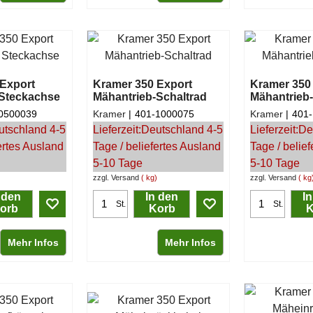
Export
Kramer 350 Export
Kramer 350
 Steckachse
Mähantrieb-Schaltrad
Mähantrieb-
0500039
Kramer
401-1000075
Kramer
401
utschland 4-5
Lieferzeit:
Deutschland 4-5
Lieferzeit:
De
ertes Ausland
Tage / beliefertes Ausland
Tage / belie
5-10 Tage
5-10 Tage
zzgl. Versand
kg
zzgl. Versand
kg
 den
In den
I
St.
St.
orb
Korb
K
Mehr Infos
Mehr Infos