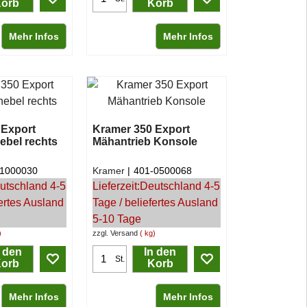
orb
Korb
Mehr Infos
Mehr Infos
 Export
Kramer 350 Export
ebel rechts
Mähantrieb Konsole
-1000030
Kramer
401-0500068
utschland 4-5
Lieferzeit:
Deutschland 4-5
fertes Ausland
Tage / beliefertes Ausland
5-10 Tage
zzgl. Versand
kg
n den
In den
St.
orb
Korb
Mehr Infos
Mehr Infos