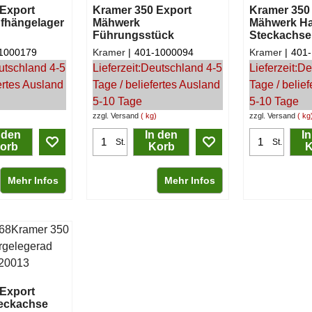
Export
Kramer 350 Export
Kramer 350
fhängelager
Mähwerk
Mähwerk Hal
Führungsstück
Steckachse
1000179
Kramer
401-1000094
Kramer
401
utschland 4-5
Lieferzeit:
Deutschland 4-5
Lieferzeit:
De
ertes Ausland
Tage / beliefertes Ausland
Tage / belie
5-10 Tage
5-10 Tage
zzgl. Versand
kg
zzgl. Versand
kg
 den
In den
I
St.
St.
orb
Korb
K
Mehr Infos
Mehr Infos
Export
eckachse