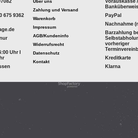
07082
Vorauskasse /
Über uns
Banküberwei
Zahlung und Versand
0 675 9362
PayPal
Warenkorb
Nachnahme (n
Impressum
age.de
Barzahlung be
AGB/Kundeninfo
(nur
Selbstabholu
vorheriger
Widerrufsrecht
Terminverein
:00 Uhr I
Datenschutz
hr
Kreditkarte
Kontakt
ossen
Klarna
WebShop erstellt mit
ShopFactory Shop
Software.