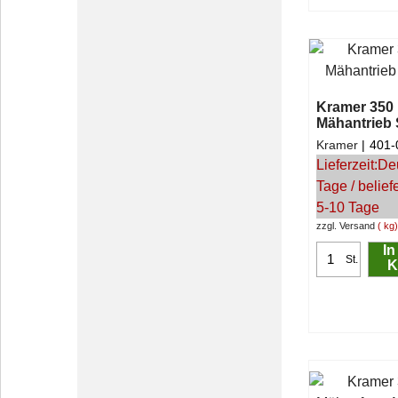
Kramer 350 
Mähantrieb
Kramer
401-
Lieferzeit:
De
Tage / belief
5-10 Tage
zzgl. Versand
kg
In
St.
K