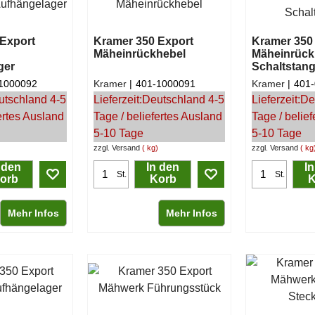
Export
Kramer 350 Export
Kramer 350
Mäheinrückhebel
Mäheinrück
ger
Schaltstan
1000092
Kramer
401-1000091
Kramer
401
utschland 4-5
Lieferzeit:
Deutschland 4-5
Lieferzeit:
De
ertes Ausland
Tage / beliefertes Ausland
Tage / belie
5-10 Tage
5-10 Tage
zzgl. Versand
kg
zzgl. Versand
kg
 den
In den
I
St.
St.
orb
Korb
K
Mehr Infos
Mehr Infos