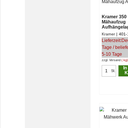
Kramer 350 
Mähaufzug
Aufhängela
Kramer
401-
Lieferzeit:
De
Tage / belief
5-10 Tage
zzgl. Versand
kg
In
St.
K