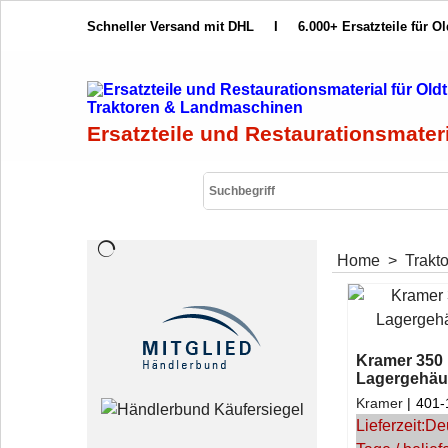
Schneller Versand mit DHL
I
6.000+ Ersatzteile für O
Ersatzteile und Restaurationsmater
Home
>
Trakt
Kramer 350 
Lagergehäu
Kramer
401-
Lieferzeit:
De