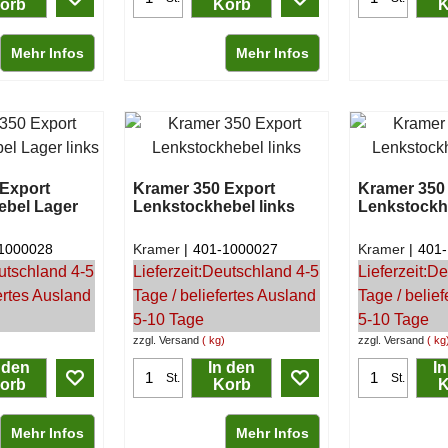
orb
Korb
K
Mehr Infos
Mehr Infos
Export
Kramer 350 Export
Kramer 350
ebel Lager
Lenkstockhebel links
Lenkstockh
1000028
Kramer
401-1000027
Kramer
401
utschland 4-5
Lieferzeit:
Deutschland 4-5
Lieferzeit:
De
ertes Ausland
Tage / beliefertes Ausland
Tage / belie
5-10 Tage
5-10 Tage
zzgl. Versand
kg
zzgl. Versand
kg
 den
In den
I
St.
St.
orb
Korb
K
Mehr Infos
Mehr Infos