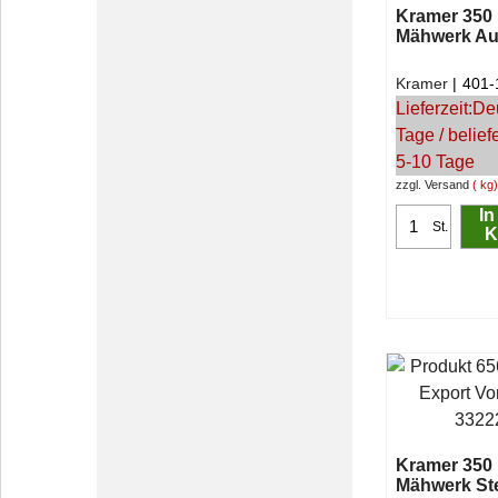
Kramer 350 
Mähwerk Au
Kramer
401-
Lieferzeit:
De
Tage / belief
5-10 Tage
zzgl. Versand
kg
In
St.
K
Kramer 350 
Mähwerk St