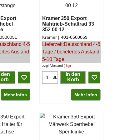
 Export
Kramer 350 Export
hebel
Mähtrieb-Schaltrad 33
ge
352 00 12
-0500051
Kramer
401-0500059
utschland 4-5
Lieferzeit:
Deutschland 4-5
fertes Ausland
Tage / beliefertes Ausland
5-10 Tage
zzgl. Versand
kg
n den
In den
St.
orb
Korb
Mehr Infos
Mehr Infos