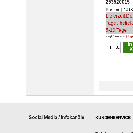
253520015
Kramer
401-
Lieferzeit:
De
Tage / belief
5-10 Tage
zzgl. Versand
kg
In
St.
K
Social Media / Infokanäle
KUNDENSERVICE
_________________________
______________