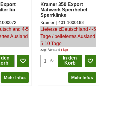
 Export
Kramer 350 Export
ter für
Mähwerk Sperrhebel
Sperrklinke
-1000072
Kramer
401-1000183
utschland 4-5
Lieferzeit:
Deutschland 4-5
fertes Ausland
Tage / beliefertes Ausland
5-10 Tage
zzgl. Versand
kg
n den
In den
St.
orb
Korb
Mehr Infos
Mehr Infos