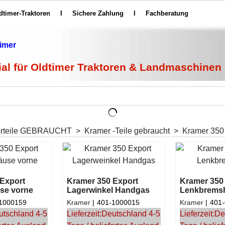
ldtimer-Traktoren
I
Sichere Zahlung
I
Fachberatung
ial für Oldtimer Traktoren & Landmaschinen
orteile GEBRAUCHT
>
Kramer -Teile gebraucht
>
Kramer 350
Export
Kramer 350 Export
Kramer 350
se vorne
Lagerwinkel Handgas
Lenkbrems
1000159
Kramer
401-1000015
Kramer
401
utschland 4-5
Lieferzeit:
Deutschland 4-5
Lieferzeit:
De