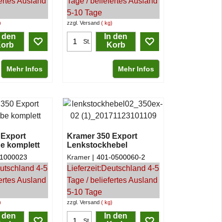
fertes Ausland
Tage / beliefertes Ausland
5-10 Tage
zzgl. Versand
kg
n den
In den
St.
orb
Korb
Mehr Infos
Mehr Infos
 Export
Kramer 350 Export
e komplett
Lenkstockhebel
-1000023
Kramer
401-0500060-2
utschland 4-5
Lieferzeit:
Deutschland 4-5
fertes Ausland
Tage / beliefertes Ausland
5-10 Tage
zzgl. Versand
kg
n den
In den
St.