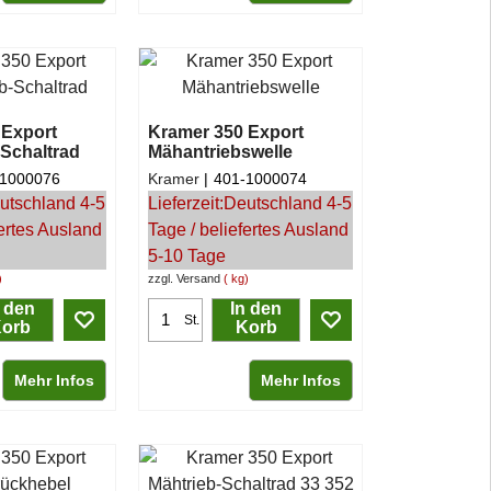
 Export
Kramer 350 Export
Schaltrad
Mähantriebswelle
-1000076
Kramer
401-1000074
utschland 4-5
Lieferzeit:
Deutschland 4-5
fertes Ausland
Tage / beliefertes Ausland
5-10 Tage
zzgl. Versand
kg
n den
In den
St.
orb
Korb
Mehr Infos
Mehr Infos