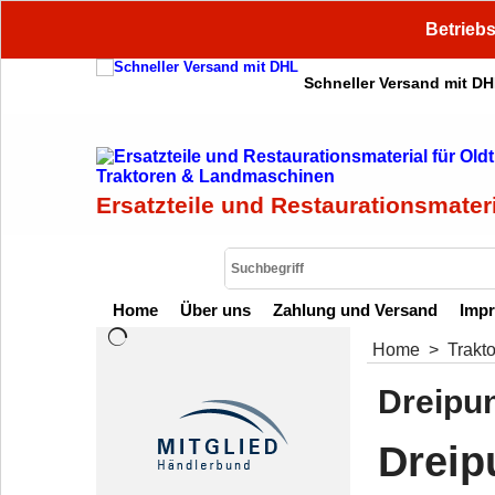
Betriebs
Schneller Versand mit D
Ersatzteile und Restaurationsmater
Home
Über uns
Zahlung und Versand
Imp
Home
>
Trakt
Dreipun
Dreip