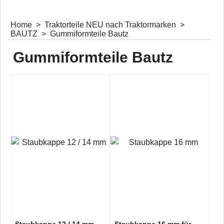
Home
>
Traktorteile NEU nach Traktormarken
>
BAUTZ
>
Gummiformteile Bautz
Gummiformteile Bautz
Dichtmanschetten Lenkung
Schalthebelmanschetten
Manschetten für Schalthebel