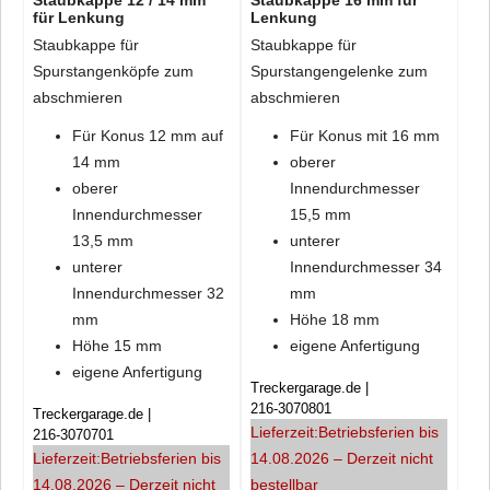
Staubkappe 12 / 14 mm
Staubkappe 16 mm für
für Lenkung
Lenkung
Gummiunterlagen f. Beleuchung
Staubkappe für
Staubkappe für
Spurstangenköpfe zum
Spurstangengelenke zum
Gummiunterlagen f. Beleuchtung
abschmieren
abschmieren
Für Konus 12 mm auf
Für Konus mit 16 mm
14 mm
oberer
oberer
Innendurchmesser
Innendurchmesser
15,5 mm
13,5 mm
unterer
unterer
Innendurchmesser 34
Innendurchmesser 32
mm
mm
Höhe 18 mm
Höhe 15 mm
eigene Anfertigung
eigene Anfertigung
Treckergarage.de
216-3070801
Treckergarage.de
Lieferzeit:
Betriebsferien bis
216-3070701
Lieferzeit:
Betriebsferien bis
14.08.2026 – Derzeit nicht
14.08.2026 – Derzeit nicht
bestellbar