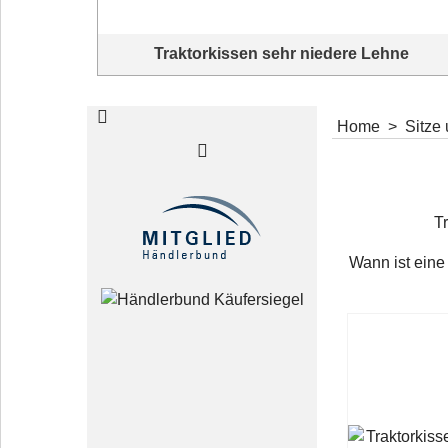
Traktorkissen sehr niedere Lehne
Traktorkissen aus hochwertigem Kunstlederbezug über PU
Schaumstoff in verschiedenen Farben
Home
>
Sitze
T
Traktorkissen Modell Glühkopf
Wann ist eine
Traktorkissen aus hochwertigem Kunstlederbezug über PU
Schaumstoff in verschiedenen Farben