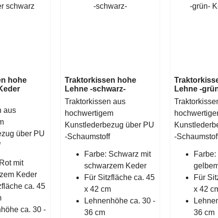
en hohe
Traktorkissen hohe
Traktorkiss
 Keder
Lehne -schwarz-
Lehne -grün
Traktorkissen aus
Traktorkisse
n aus
hochwertigem
hochwertig
m
Kunstlederbezug über PU
Kunstlederb
ezug über PU
-Schaumstoff
-Schaumstof
f
Farbe: Schwarz mit
Farbe:
Rot mit
schwarzem Keder
gelbem
zem Keder
Für Sitzfläche ca. 45
Für Sit
zfläche ca. 45
x 42 cm
x 42 c
m
Lehnenhöhe ca. 30 -
Lehnen
höhe ca. 30 -
36 cm
36 cm