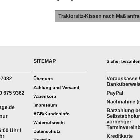
Traktorsitz-Kissen nach Maß anfr
SITEMAP
Sicher bezahlen
___________
___________________
___________
07082
Vorauskasse /
Über uns
Banküberwei
Zahlung und Versand
0 675 9362
PayPal
Warenkorb
Nachnahme (n
Impressum
age.de
Barzahlung be
AGB/Kundeninfo
(nur
Selbstabholu
vorheriger
Widerrufsrecht
Terminverein
:00 Uhr I
Datenschutz
hr
Kreditkarte