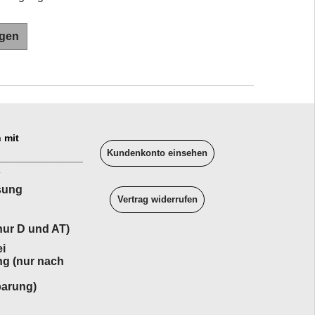
agen
 mit
Kundenkonto einsehen
______________
sung
Vertrag widerrufen
ur D und AT)
i
ng (nur nach
barung)