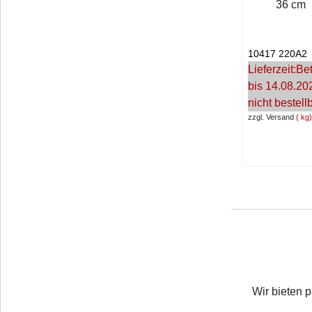
36 cm
10417 220A2
Lieferzeit:
Bet
bis 14.08.20
nicht bestell
zzgl. Versand
kg
Wir bieten 