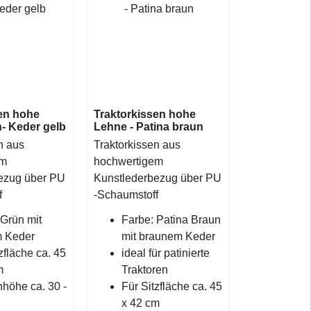
en hohe
Traktorkissen hohe
- Keder gelb
Lehne - Patina braun
n aus
Traktorkissen aus
em
hochwertigem
ezug über PU
Kunstlederbezug über PU
f
-Schaumstoff
 Grün mit
Farbe: Patina Braun
 Keder
mit braunem Keder
zfläche ca. 45
ideal für patinierte
m
Traktoren
höhe ca. 30 -
Für Sitzfläche ca. 45
x 42 cm