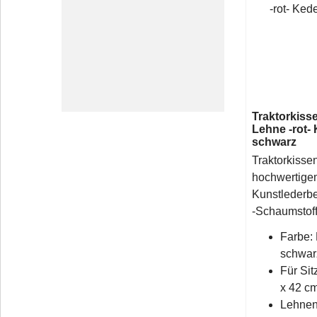
Traktorkiss
Lehne -rot-
schwarz
Traktorkisse
hochwertige
Kunstlederb
-Schaumstof
Farbe: 
schwar
Für Sit
x 42 c
Lehnen