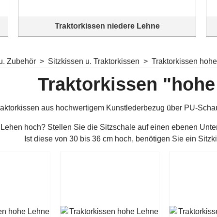
Traktorkissen niedere Lehne
-
Traktorkissen aus hochwertigem Kunstlederbezug über PU-
Schaumstoff in verschiedenen Farben
 u. Zubehör
>
Sitzkissen u. Traktorkissen
>
Traktorkissen hoh
Traktorkissen "hohe
raktorkissen aus hochwertigem Kunstlederbezug über PU-Schau
Sitzschalen
 Lehen hoch? Stellen Sie die Sitzschale auf einen ebenen Unt
-
Für jeden "Hintern" die richtige Sitzschale
Ist diese von 30 bis 36 cm hoch, benötigen Sie ein Sitz