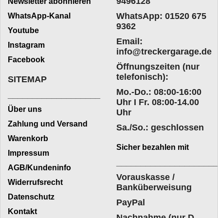
9496128
Newsletter abonnieren
WhatsApp: 01520 675
WhatsApp-Kanal
9362
Youtube
Email:
Instagram
info@treckergarage.de
Facebook
Öffnungszeiten (nur
telefonisch):
SITEMAP
Mo.-Do.: 08:00-16:00
___________________
Uhr I Fr. 08:00-14.00
Über uns
Uhr
Zahlung und Versand
Sa./So.: geschlossen
Warenkorb
Sicher bezahlen mit
Impressum
____________________
AGB/Kundeninfo
Vorauskasse /
Widerrufsrecht
Banküberweisung
Datenschutz
PayPal
Kontakt
Nachnahme (nur D