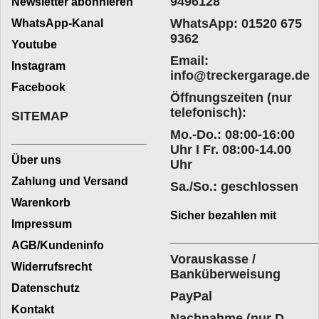
9496128
Newsletter abonnieren
WhatsApp: 01520 675
WhatsApp-Kanal
9362
Youtube
Email:
Instagram
info@treckergarage.de
Facebook
Öffnungszeiten (nur
telefonisch):
SITEMAP
Mo.-Do.: 08:00-16:00
___________________
Uhr I Fr. 08:00-14.00
Über uns
Uhr
Zahlung und Versand
Sa./So.: geschlossen
Warenkorb
Sicher bezahlen mit
Impressum
____________________
AGB/Kundeninfo
Vorauskasse /
Widerrufsrecht
Banküberweisung
Datenschutz
PayPal
Kontakt
Nachnahme (nur D