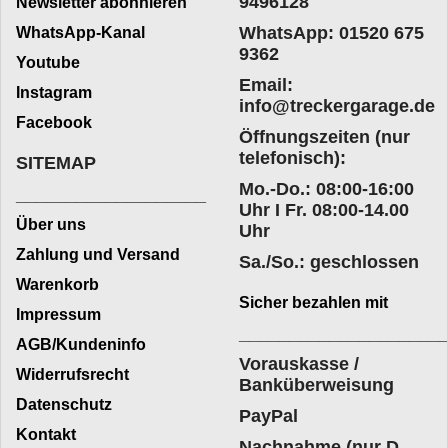
9496128
Newsletter abonnieren
WhatsApp: 01520 675
WhatsApp-Kanal
9362
Youtube
Email:
Instagram
info@treckergarage.de
Facebook
Öffnungszeiten (nur
telefonisch):
SITEMAP
Mo.-Do.: 08:00-16:00
___________________
Uhr I Fr. 08:00-14.00
Über uns
Uhr
Zahlung und Versand
Sa./So.: geschlossen
Warenkorb
Sicher bezahlen mit
Impressum
____________________
AGB/Kundeninfo
Vorauskasse /
Widerrufsrecht
Banküberweisung
Datenschutz
PayPal
Kontakt
Nachnahme (nur D