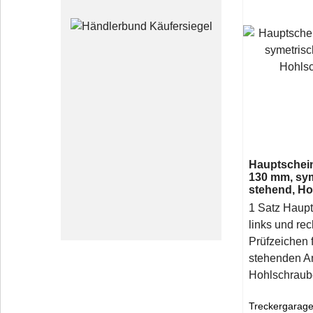
Hauptschein
130 mm, sy
stehend, H
1 Satz Haupt
links und rec
Prüfzeichen 
stehenden A
Hohlschraub
Treckergarage