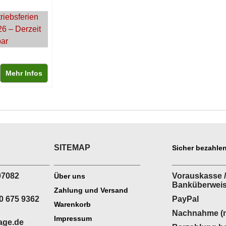
riebsferien
26 – Derzeit
bar
Mehr Infos
SITEMAP
Sicher bezahlen
___________
___________________
___________
07082
Vorauskasse /
Über uns
Banküberwei
Zahlung und Versand
0 675 9362
PayPal
Warenkorb
Nachnahme (n
Impressum
age.de