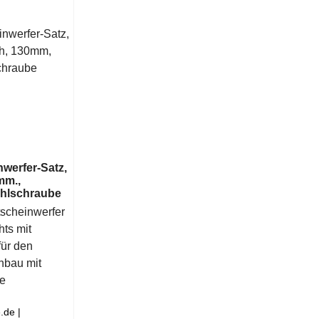
werfer-Satz,
mm.,
ohlschraube
scheinwerfer
hts mit
für den
nbau mit
e
.de