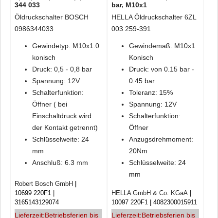
344 033
bar, M10x1
Öldruckschalter BOSCH
HELLA Öldruckschalter 6ZL
0986344033
003 259-391
Gewindetyp: M10x1.0
Gewindemaß: M10x1
konisch
Konisch
Druck: 0,5 - 0,8 bar
Druck: von 0.15 bar -
Spannung: 12V
0.45 bar
Schalterfunktion:
Toleranz: 15%
Öffner ( bei
Spannung: 12V
Einschaltdruck wird
Schalterfunktion:
der Kontakt getrennt)
Öffner
Schlüsselweite: 24
Anzugsdrehmoment:
mm
20Nm
Anschluß: 6.3 mm
Schlüsselweite: 24
mm
Robert Bosch GmbH
10699 220F1
HELLA GmbH & Co. KGaA
3165143129074
10097 220F1
4082300015911
Lieferzeit:
Betriebsferien bis
Lieferzeit:
Betriebsferien bis