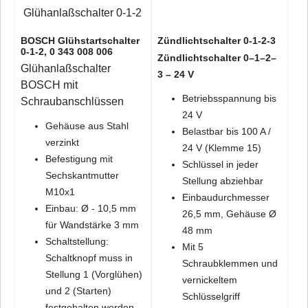
BOSCH Glühstartschalter
Zündlichtschalter 0-1-2-3
0-1-2, 0 343 008 006
Zündlichtschalter 0–1–2–
Glühanlaßschalter
3 – 24 V
BOSCH mit
Betriebsspannung bis
Schraubanschlüssen
24 V
Gehäuse aus Stahl
Belastbar bis 100 A /
verzinkt
24 V (Klemme 15)
Befestigung mit
Schlüssel in jeder
Sechskantmutter
Stellung abziehbar
M10x1
Einbaudurchmesser
Einbau: Ø - 10,5 mm
26,5 mm, Gehäuse Ø
für Wandstärke 3 mm
48 mm
Schaltstellung:
Mit 5
Schaltknopf muss in
Schraubklemmen und
Stellung 1 (Vorglühen)
vernickeltem
und 2 (Starten)
Schlüsselgriff
festgehalten werden,