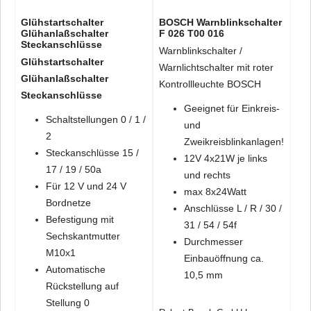
Glühstartschalter
BOSCH Warnblinkschalter
Glühanlaßschalter
F 026 T00 016
Steckanschlüsse
Warnblinkschalter /
Glühstartschalter
Warnlichtschalter mit roter
Glühanlaßschalter
Kontrollleuchte BOSCH
Steckanschlüsse
Geeignet für Einkreis-
Schaltstellungen 0 / 1 /
und
2
Zweikreisblinkanlagen!
Steckanschlüsse 15 /
12V 4x21W je links
17 / 19 / 50a
und rechts
Für 12 V und 24 V
max 8x24Watt
Bordnetze
Anschlüsse L / R / 30 /
Befestigung mit
31 / 54 / 54f
Sechskantmutter
Durchmesser
M10x1
Einbauöffnung ca.
Automatische
10,5 mm
Rückstellung auf
Stellung 0