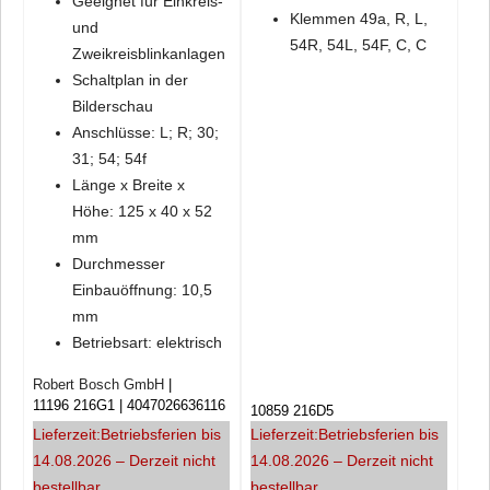
Geeignet für Einkreis-
Klemmen 49a, R, L,
und
54R, 54L, 54F, C, C
Zweikreisblinkanlagen
Schaltplan in der
Bilderschau
Anschlüsse: L; R; 30;
31; 54; 54f
Länge x Breite x
Höhe: 125 x 40 x 52
mm
Durchmesser
Einbauöffnung: 10,5
mm
Betriebsart: elektrisch
Robert Bosch GmbH
11196 216G1
4047026636116
10859 216D5
Lieferzeit:
Betriebsferien bis
Lieferzeit:
Betriebsferien bis
14.08.2026 – Derzeit nicht
14.08.2026 – Derzeit nicht
bestellbar
bestellbar