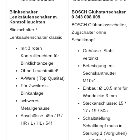
Blinkschalter
BOSCH Glühstartschalter
Lenksäulenschalter m.
0 343 008 009
Kontrollleuchten
BOSCH Glühanlassschalter,
Blinkschalter /
Zugschalter ohne
Lenksäulenschalter classic
Schaltknopf
mit 3 roten
Gehäuse: Stahl
Kontrollleuchten für
verzinkt
Blinklichtanzeige
Befestigung: mit
Ohne Leuchtmittel!
Sechskantmutter
A-Ware ( Top Qualität)
M10x1
Für Zweikreis-
Einbau: Ø 10,5 mm für
Blinkanlage
Wanddicke 3 mm
schweres
Steckanschlüsse: 15 /
Metallgehäuse
17 / 19 / 50a
Anschlüsse: 49a / R /
Schaltstellung:
HR / L / HL / 54f
Schaltknopf muss in
Stellung 1 (Vorglühen)