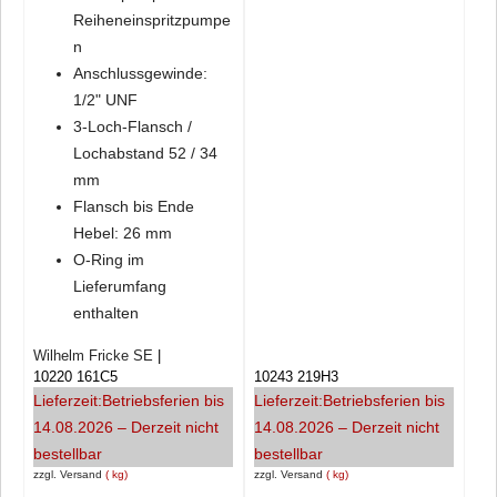
Reiheneinspritzpumpe
n
Anschlussgewinde:
1/2" UNF
3-Loch-Flansch /
Lochabstand 52 / 34
mm
Flansch bis Ende
Hebel: 26 mm
O-Ring im
Lieferumfang
enthalten
Wilhelm Fricke SE
10220 161C5
10243 219H3
Lieferzeit:
Betriebsferien bis
Lieferzeit:
Betriebsferien bis
14.08.2026 – Derzeit nicht
14.08.2026 – Derzeit nicht
bestellbar
bestellbar
zzgl. Versand
kg
zzgl. Versand
kg