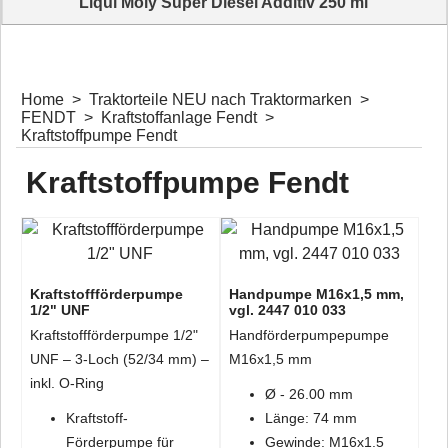
Liqui Moly Super Diesel Additiv 250 ml
Super Diesel Additiv für alle Dieselmotoren
•ausgezeichnete Sauberkeit
•erhöht Cetanzahl
•erhöht Schmierwirkung
•für schwefelarme Dieselkraftstoffe
Home
>
Traktorteile NEU nach Traktormarken
>
•gewährleistet geringeren Kraftstoffverbrauch
FENDT
>
Kraftstoffanlage Fendt
>
•guter Korrosionsschutz
Kraftstoffpumpe Fendt
•hält das Kraftstoffsystem sauber
•hoher Verschleißschutz
Kraftstoffpumpe Fendt
•Kat-getestet
•optimiert Motorleistung
•verhindert das Festbrennen und Verharzen der Düsennadeln
•verhindert die Bildung von Ablagerungen
•hät Einspritzdüsen sauber
Kraftstoffförderpumpe
Handpumpe M16x1,5 mm,
1/2" UNF
vgl. 2447 010 033
Kraftstoffförderpumpe 1/2"
Handförderpumpepumpe
UNF – 3-Loch (52/34 mm) –
M16x1,5 mm
inkl. O-Ring
Ø - 26.00 mm
Kraftstoff-
Länge: 74 mm
Förderpumpe für
Gewinde: M16x1.5