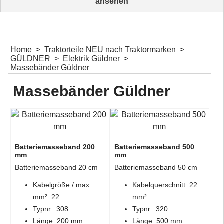
ansehen
Traktorkabel & Elektroinstallationsmaterial entdecken
Home
>
Traktorteile NEU nach Traktormarken
>
GÜLDNER
>
Elektrik Güldner
>
Massebänder Güldner
Massebänder Güldner
Batteriemasseband 200
Batteriemasseband 500
mm
mm
Batteriemasseband 20 cm
Batteriemasseband 50 cm
Kabelgröße / max
Kabelquerschnitt: 22
mm²: 22
mm²
Typnr.: 308
Typnr.: 320
Länge: 200 mm
Länge: 500 mm