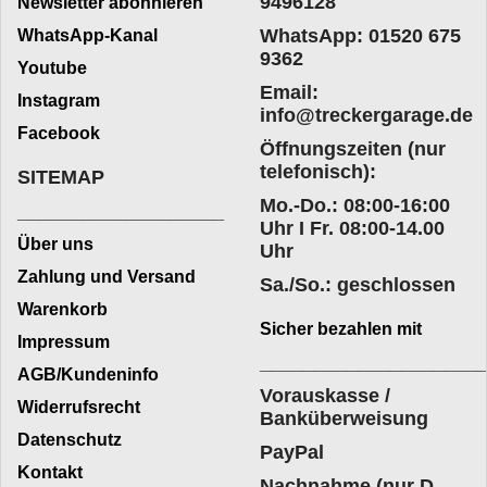
9496128
Newsletter abonnieren
WhatsApp: 01520 675
WhatsApp-Kanal
9362
Youtube
Email:
Instagram
info@treckergarage.de
Facebook
Öffnungszeiten (nur
telefonisch):
SITEMAP
Mo.-Do.: 08:00-16:00
___________________
Uhr I Fr. 08:00-14.00
Über uns
Uhr
Zahlung und Versand
Sa./So.: geschlossen
Warenkorb
Sicher bezahlen mit
Impressum
____________________
AGB/Kundeninfo
Vorauskasse /
Widerrufsrecht
Banküberweisung
Datenschutz
PayPal
Kontakt
Nachnahme (nur D