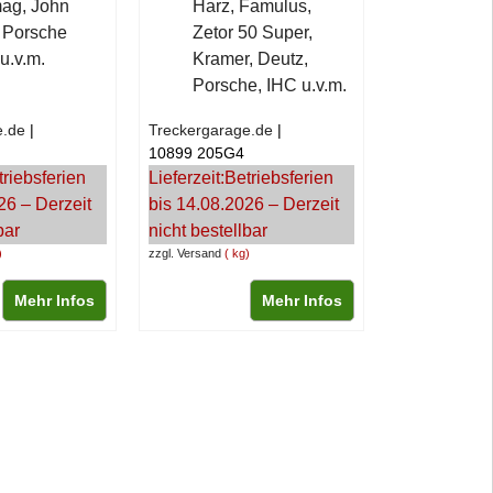
ag, John
Harz, Famulus,
 Porsche
Zetor 50 Super,
u.v.m.
Kramer, Deutz,
Porsche, IHC u.v.m.
e.de
Treckergarage.de
10899 205G4
triebsferien
Lieferzeit:
Betriebsferien
26 – Derzeit
bis 14.08.2026 – Derzeit
bar
nicht bestellbar
zzgl. Versand
kg
Mehr Infos
Mehr Infos