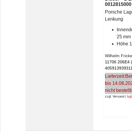
0012815000
Porsche Lag
Lenkung
Innend
25 mm
Höhe 
Wilhelm Frick
11706 206E4
40591393931
Lieferzeit:
Bet
bis 14.08.20
nicht bestell
zzgl. Versand
kg