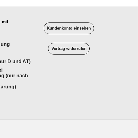
 mit
Kundenkonto einsehen
______________
sung
Vertrag widerrufen
ur D und AT)
i
ng (nur nach
barung)