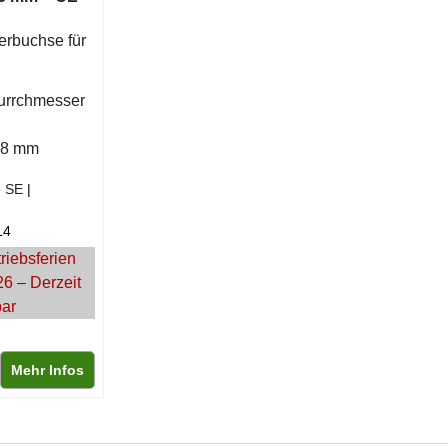
erbuchse für
urrchmesser
18 mm
e SE
14
riebsferien
26 – Derzeit
bar
Mehr Infos