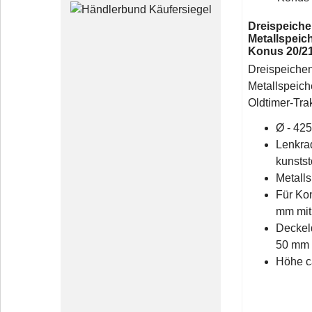
Dreispeiche
Metallspeic
Konus 20/21
Dreispeichen
Metallspeiche
Oldtimer-Tra
Ø - 42
Lenkra
kunstst
Metall
Für Ko
mm mit 
Deckel
50 mm
Höhe c