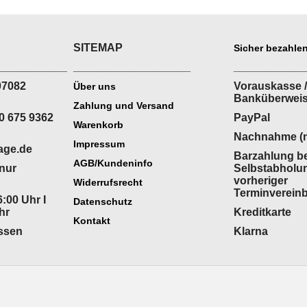
SITEMAP
Sicher bezahlen
___________
___________________
___________
07082
Vorauskasse /
Über uns
Banküberwei
Zahlung und Versand
0 675 9362
PayPal
Warenkorb
Nachnahme (n
Impressum
age.de
Barzahlung be
AGB/Kundeninfo
(nur
Selbstabholu
vorheriger
Widerrufsrecht
Terminverein
:00 Uhr I
Datenschutz
hr
Kreditkarte
Kontakt
ossen
Klarna
WebShop erstellt mit
ShopFactory Shop
Software.