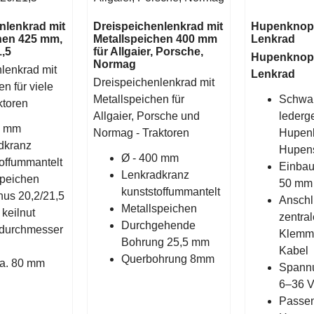
nlenkrad mit
Dreispeichenlenkrad mit
Hupenknopf
hen 425 mm,
Metallspeichen 400 mm
Lenkrad
,5
für Allgaier, Porsche,
Hupenknopf
Normag
lenkrad mit
Lenkrad
Dreispeichenlenkrad mit
n für viele
Metallspeichen für
Schwar
ktoren
Allgaier, Porsche und
lederg
5 mm
Normag - Traktoren
Hupenk
dkranz
Hupen
Ø - 400 mm
offummantelt
Einbau
Lenkradkranz
speichen
50 mm
kunststoffummantelt
nus 20,2/21,5
Anschl
Metallspeichen
keilnut
zentral
Durchgehende
durchmesser
Klemms
Bohrung 25,5 mm
Kabel
Querbohrung 8mm
a. 80 mm
Spannu
6–36 Vo
Passen