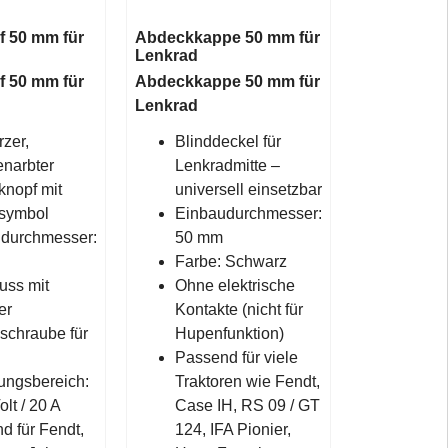
 50 mm für
Abdeckkappe 50 mm für
Lenkrad
 50 mm für
Abdeckkappe 50 mm für
Lenkrad
zer,
Blinddeckel für
enarbter
Lenkradmitte –
nopf mit
universell einsetzbar
symbol
Einbaudurchmesser:
durchmesser:
50 mm
Farbe: Schwarz
uss mit
Ohne elektrische
er
Kontakte (nicht für
chraube für
Hupenfunktion)
Passend für viele
ngsbereich:
Traktoren wie Fendt,
lt / 20 A
Case IH, RS 09 / GT
d für Fendt,
124, IFA Pionier,