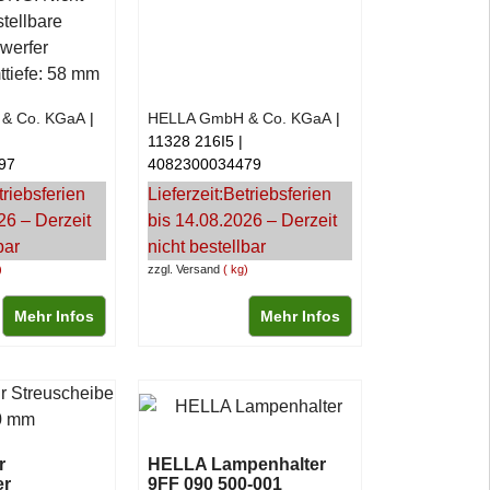
stellbare
werfer
tiefe: 58 mm
& Co. KGaA
HELLA GmbH & Co. KGaA
11328 216I5
97
4082300034479
triebsferien
Lieferzeit:
Betriebsferien
26 – Derzeit
bis 14.08.2026 – Derzeit
bar
nicht bestellbar
zzgl. Versand
kg
Mehr Infos
Mehr Infos
r
HELLA Lampenhalter
er
9FF 090 500-001