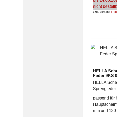
bis 14.08.20
nicht bestell
zzgl. Versand
kg
HELLA Sche
Feder 9KS 0
HELLA Schei
Sprengfede
passend für 
Hauptschein
mm und 130