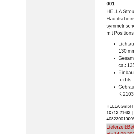
001
HELLA Streu
Hauptscheinw
symmetrische
mit Positions
Lichtau
130 m
Gesamt
ca.: 1
Einbaus
rechts
Gebra
K 2103
HELLA GmbH 
10713 216I3
40823001000
Lieferzeit:
Bet