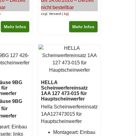
26 – Derzeit
bis 14.08.2026 – Derzeit
bar
nicht bestellbar
zzgl. Versand
kg
Mehr Infos
Mehr Infos
äuse 9BG
HELLA
 für
Scheinwerfereinsatz
nwerfer
1AA 127 473-015 für
Hauptscheinwerfer
äuse 9BG
Hella Scheinwerfereinsatz
 für
1AA127473015 für
nwerfer
Hauptscheinwerfer
eart: Einbau
Montageart: Einbau
eite: links