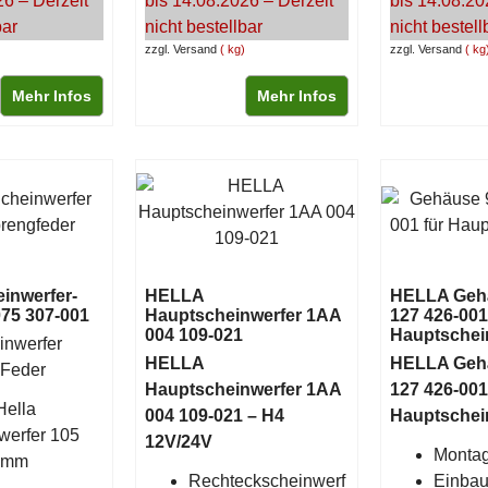
26 – Derzeit
bis 14.08.2026 – Derzeit
bis 14.08.20
bar
nicht bestellbar
nicht bestell
zzgl. Versand
kg
zzgl. Versand
kg
Mehr Infos
Mehr Infos
inwerfer-
HELLA
HELLA Geh
75 307-001
Hauptscheinwerfer 1AA
127 426-001
004 109-021
Hauptschei
nwerfer
HELLA
HELLA Geh
r Feder
Hauptscheinwerfer 1AA
127 426-001
Hella
004 109-021 – H4
Hauptschei
werfer 105
12V/24V
Montag
 mm
Rechteckscheinwerf
Einbaus