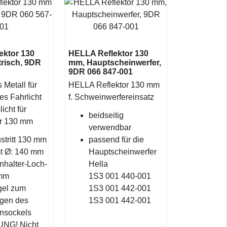
ektor 130
HELLA Reflektor 130
isch, 9DR
mm, Hauptscheinwerfer,
9DR 066 847-001
 Metall für
HELLA Reflektor 130 mm
s Fahrlicht
f. Schweinwerfereinsatz
licht für
beidseitig
r 130 mm
verwendbar
stritt 130 mm
passend für die
t Ø: 140 mm
Hauptscheinwerfer
halter-Loch-
Hella
 mm
1S3 001 440-001
gel zum
1S3 001 442-001
igen des
1S3 001 442-001
nsockels
NG! Nicht