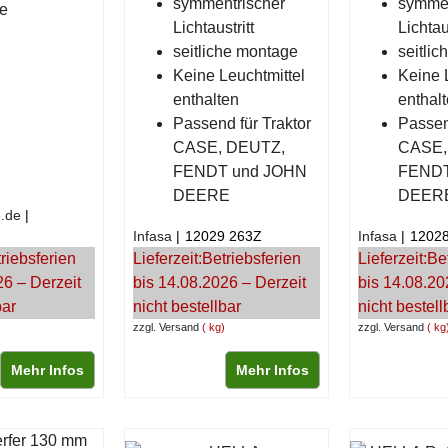
symmentrischer
symmen
e
Lichtaustritt
Lichtaus
seitliche montage
seitli
Keine Leuchtmittel
Keine 
enthalten
enthal
Passend für Traktor
Passen
CASE, DEUTZ,
CASE,
FENDT und JOHN
FENDT
DEERE
DEER
.de
Infasa
12029 263Z
Infasa
1202
riebsferien
Lieferzeit:
Betriebsferien
Lieferzeit:
Be
26 – Derzeit
bis 14.08.2026 – Derzeit
bis 14.08.20
bar
nicht bestellbar
nicht bestell
zzgl. Versand
kg
zzgl. Versand
kg
Mehr Infos
Mehr Infos