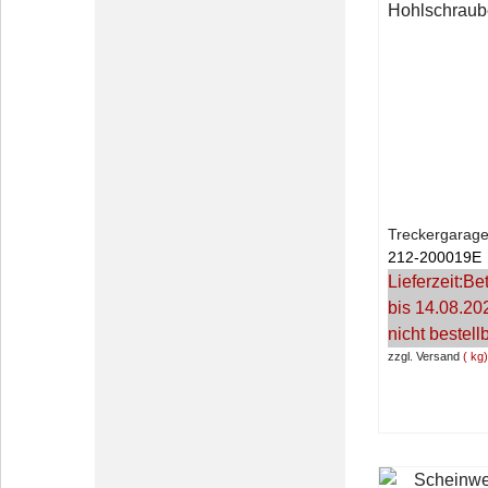
Hohlschraub
Treckergarage
212-200019E
Lieferzeit:
Bet
bis 14.08.20
nicht bestell
zzgl. Versand
kg