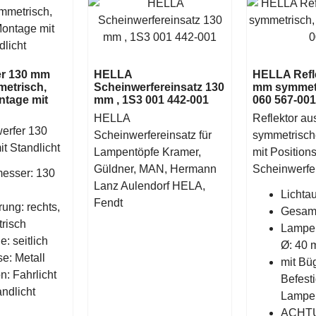
er 130 mm
HELLA
HELLA Refl
metrisch,
Scheinwerfereinsatz 130
mm symmetr
ntage mit
mm , 1S3 001 442-001
060 567-001
HELLA
Reflektor aus
erfer 130
Scheinwerfereinsatz für
symmetrische
it Standlicht
Lampentöpfe Kramer,
mit Positions
Güldner, MAN, Hermann
Scheinwerfe
esser: 130
Lanz Aulendorf HELA,
Lichtau
Fendt
ung: rechts,
Gesam
risch
Lampen
: seitlich
Ø: 40
e: Metall
mit Bü
n: Fahrlicht
Befest
ndlicht
Lampe
ACHTU