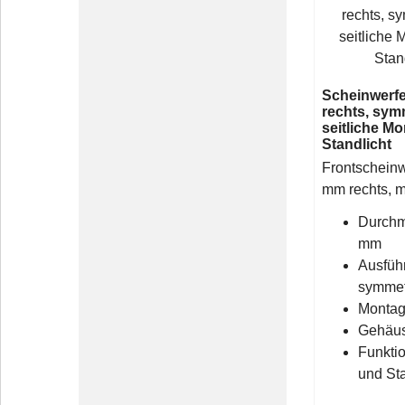
Scheinwerf
rechts, sym
seitliche Mo
Standlicht
Frontscheinw
mm rechts, m
Durchm
mm
Ausführ
symmet
Montage
Gehäus
Funktio
und Sta