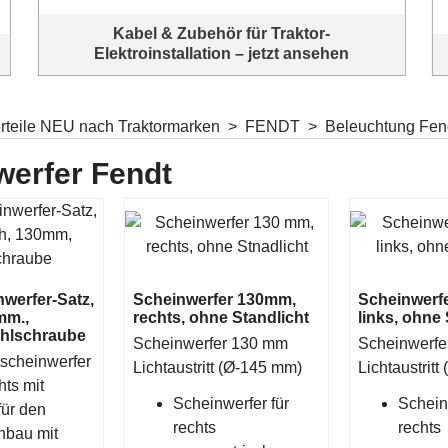
Kabel & Zubehör für Traktor-
Elektroinstallation – jetzt ansehen
Traktorkabel & Elektroinstallationsmaterial entdecken
orteile NEU nach Traktormarken
>
FENDT
>
Beleuchtung Fen
werfer Fendt
werfer-Satz,
Scheinwerfer 130mm,
Scheinwerf
mm.,
rechts, ohne Standlicht
links, ohne 
ohlschraube
Scheinwerfer 130 mm
Scheinwerfe
scheinwerfer
Lichtaustritt (Ø-145 mm)
Lichtaustrit
hts mit
Scheinwerfer für
Schein
für den
rechts
rechts
nbau mit