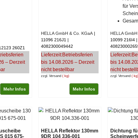
für Ver
Schein
Gesamt
HELLA GmbH & Co. KGaA
HELLA GmbH 
11096 216J1
10099 216I4
4082300049442
40823000265
12123 260Z1
riebsferien
Lieferzeit:
Betriebsferien
Lieferzeit:
Be
26 – Derzeit
bis 14.08.2026 – Derzeit
bis 14.08.20
bar
nicht bestellbar
nicht bestell
zzgl. Versand
kg
zzgl. Versand
kg
Mehr Infos
Mehr Infos
uscheibe
HELLA Reflektor 130mm
Dichtung fü
S 015 675-
9DR 104 336-001
Scheinwerf