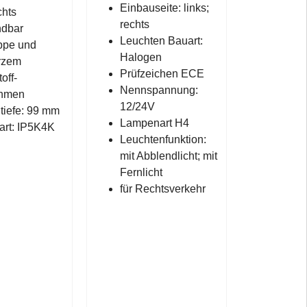
Einbauseite: links;
chts
rechts
ndbar
Leuchten Bauart:
ppe und
Halogen
rzem
Prüfzeichen ECE
off-
Nennspannung:
ahmen
12/24V
tiefe: 99 mm
Lampenart H4
art: IP5K4K
Leuchtenfunktion:
mit Abblendlicht; mit
Fernlicht
für Rechtsverkehr