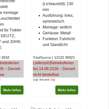
trischer
(Lichtaustritt): 130
tritt
mm
che montage
Ausführung: links,
Leuchtmittel
symmetrisch
ten
Montage: seitlich
d für Traktor
Gehäuse: Metall
 DEUTZ,
Funktion: Fahrlicht
 und JOHN
und Standlicht
E
8 263Z
TotalSource
12122 260Z1
triebsferien
Lieferzeit:
Betriebsferien
26 – Derzeit
bis 14.08.2026 – Derzeit
bar
nicht bestellbar
zzgl. Versand
kg
Mehr Infos
Mehr Infos