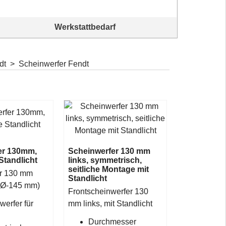
Werkstattbedarf
Bordin
Alles für's Schrauben am Traktor. Jetzt geht es wieder los.
Kompletta
dt
>
Scheinwerfer Fendt
er 130mm,
Scheinwerfer 130 mm
Standlicht
links, symmetrisch,
seitliche Montage mit
r 130 mm
Standlicht
t (Ø-145 mm)
Frontscheinwerfer 130
werfer für
mm links, mit Standlicht
Durchmesser