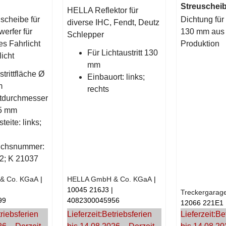
Streuschei
HELLA Reflektor für
scheibe für
Dichtung für
diverse IHC, Fendt, Deutz
erfer für
130 mm aus 
Schlepper
s Fahrlicht
Produktion
Für Lichtaustritt 130
licht
mm
strittfläche Ø
Einbauort: links;
m
rechts
durchmesser
35 mm
teite: links;
uchsnummer:
2; K 21037
& Co. KGaA
HELLA GmbH & Co. KGaA
10045 216J3
Treckergarag
99
4082300045956
12066 221E1
riebsferien
Lieferzeit:
Betriebsferien
Lieferzeit:
Be