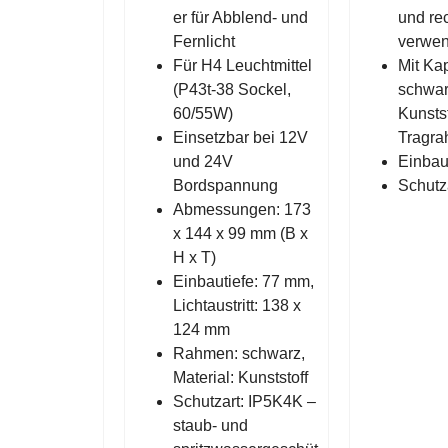
er für Abblend- und
und re
Fernlicht
verwe
Für H4 Leuchtmittel
Mit Ka
(P43t-38 Sockel,
schwa
60/55W)
Kunstst
Einsetzbar bei 12V
Tragr
und 24V
Einbau
Bordspannung
Schutz
Abmessungen: 173
x 144 x 99 mm (B x
H x T)
Einbautiefe: 77 mm,
Lichtaustritt: 138 x
124 mm
Rahmen: schwarz,
Material: Kunststoff
Schutzart: IP5K4K –
staub- und