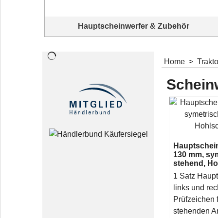
Hauptscheinwerfer & Zubehör
in unterschiedlichen Ausführungen und Durchmessern -
Komplettangebot
Home
>
Trakt
Schein
Hauptschein
130 mm, sy
stehend, H
1 Satz Haupt
links und rec
Prüfzeichen 
stehenden A