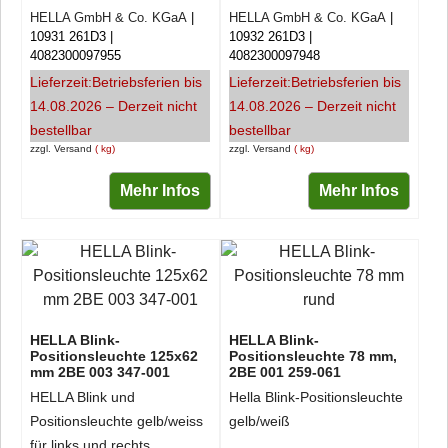
HELLA GmbH & Co. KGaA
HELLA GmbH & Co. KGaA
10931 261D3
10932 261D3
4082300097955
4082300097948
Lieferzeit:
Betriebsferien bis
Lieferzeit:
Betriebsferien bis
14.08.2026 – Derzeit nicht
14.08.2026 – Derzeit nicht
bestellbar
bestellbar
zzgl. Versand
kg
zzgl. Versand
kg
Mehr Infos
Mehr Infos
HELLA Blink-
HELLA Blink-
Positionsleuchte 125x62
Positionsleuchte 78 mm,
mm 2BE 003 347-001
2BE 001 259-061
HELLA Blink und
Hella Blink-Positionsleuchte
Positionsleuchte gelb/weiss
gelb/weiß
für links und rechts