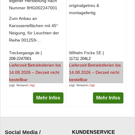
eigener Herstellung nach
originalgetreu &
Nummer 8HG002247001
montagefertig.
Zum Anbau an
Karosserieflächen mit 45°
Neigung, für Leuchten der
Reihe 001259-...
Treckergarage.de
Wilhelm Fricke SE
209-2247001
11711 204L2
Lieferzeit:
Betriebsferien bis
Lieferzeit:
Betriebsferien bis
14.08.2026 – Derzeit nicht
14.08.2026 – Derzeit nicht
bestellbar
bestellbar
zzgl. Versand
kg
zzgl. Versand
kg
Mehr Infos
Mehr Infos
Social Media /
KUNDENSERVICE