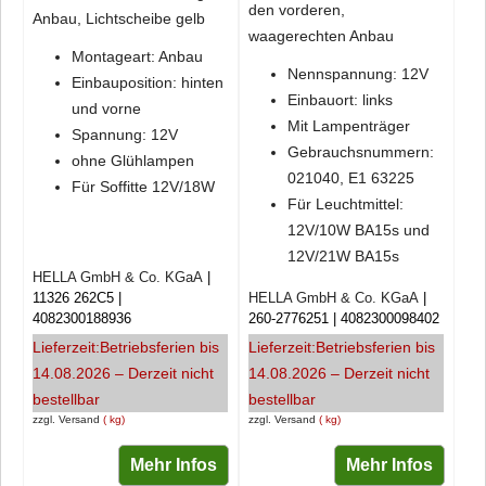
den vorderen,
Anbau, Lichtscheibe gelb
waagerechten Anbau
Montageart: Anbau
Nennspannung: 12V
Einbauposition: hinten
Einbauort: links
und vorne
Mit Lampenträger
Spannung: 12V
Gebrauchsnummern:
ohne Glühlampen
021040, E1 63225
Für Soffitte 12V/18W
Für Leuchtmittel:
12V/10W BA15s und
12V/21W BA15s
HELLA GmbH & Co. KGaA
11326 262C5
HELLA GmbH & Co. KGaA
4082300188936
260-2776251
4082300098402
Lieferzeit:
Betriebsferien bis
Lieferzeit:
Betriebsferien bis
14.08.2026 – Derzeit nicht
14.08.2026 – Derzeit nicht
bestellbar
bestellbar
zzgl. Versand
kg
zzgl. Versand
kg
Mehr Infos
Mehr Infos