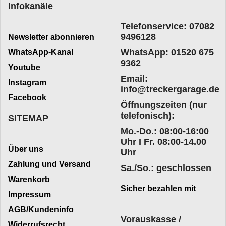
Infokanäle
____________________
_________________________
Telefonservice: 07082
9496128
Newsletter abonnieren
WhatsApp: 01520 675
WhatsApp-Kanal
9362
Youtube
Email:
Instagram
info@treckergarage.de
Facebook
Öffnungszeiten (nur
telefonisch):
SITEMAP
Mo.-Do.: 08:00-16:00
___________________
Uhr I Fr. 08:00-14.00
Über uns
Uhr
Zahlung und Versand
Sa./So.: geschlossen
Warenkorb
Sicher bezahlen mit
Impressum
____________________
AGB/Kundeninfo
Vorauskasse /
Widerrufsrecht