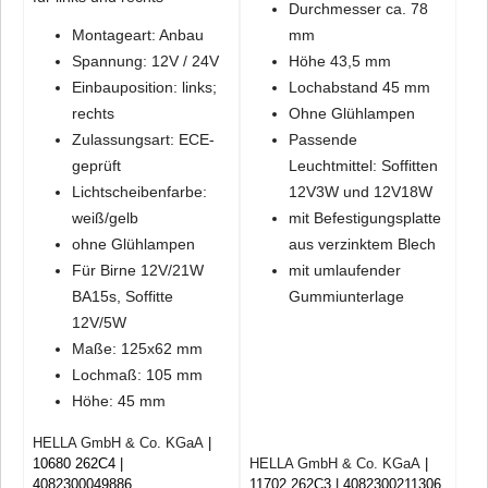
Durchmesser ca. 78
Montageart: Anbau
mm
Spannung: 12V / 24V
Höhe 43,5 mm
Einbauposition: links;
Lochabstand 45 mm
rechts
Ohne Glühlampen
Zulassungsart: ECE-
Passende
geprüft
Leuchtmittel: Soffitten
Lichtscheibenfarbe:
12V3W und 12V18W
weiß/gelb
mit Befestigungsplatte
ohne Glühlampen
aus verzinktem Blech
Für Birne 12V/21W
mit umlaufender
BA15s, Soffitte
Gummiunterlage
12V/5W
Maße: 125x62 mm
Lochmaß: 105 mm
Höhe: 45 mm
HELLA GmbH & Co. KGaA
10680 262C4
HELLA GmbH & Co. KGaA
4082300049886
11702 262C3
4082300211306