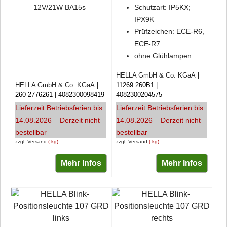
12V/21W BA15s
Schutzart: IP5KX;
IPX9K
Prüfzeichen: ECE-R6,
ECE-R7
ohne Glühlampen
HELLA GmbH & Co. KGaA
HELLA GmbH & Co. KGaA
11269 260B1
260-2776261
4082300098419
4082300204575
Lieferzeit:
Betriebsferien bis
Lieferzeit:
Betriebsferien bis
14.08.2026 – Derzeit nicht
14.08.2026 – Derzeit nicht
bestellbar
bestellbar
zzgl. Versand
kg
zzgl. Versand
kg
Mehr Infos
Mehr Infos