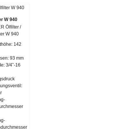
er W 940
Ölfilter /
ter W 940
höhe: 142
ssen: 93 mm
e: 3/4"-16
gsdruck
ngsventil:
r
ng-
urchmesser
ng-
durchmesser