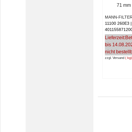
71 mm
MANN-FILTE
11100 260E3
40115587120
Lieferzeit:
Bet
bis 14.08.20
nicht bestell
zzgl. Versand
kg