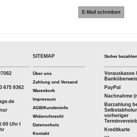
E-Mail schreiben
SITEMAP
Sicher bezahlen
___________
___________________
___________
07082
Vorauskasse /
Über uns
Banküberwei
Zahlung und Versand
0 675 9362
PayPal
Warenkorb
Nachnahme (n
Impressum
age.de
Barzahlung be
AGB/Kundeninfo
(nur
Selbstabholu
vorheriger
Widerrufsrecht
Terminverein
:00 Uhr I
Datenschutz
hr
Kreditkarte
Kontakt