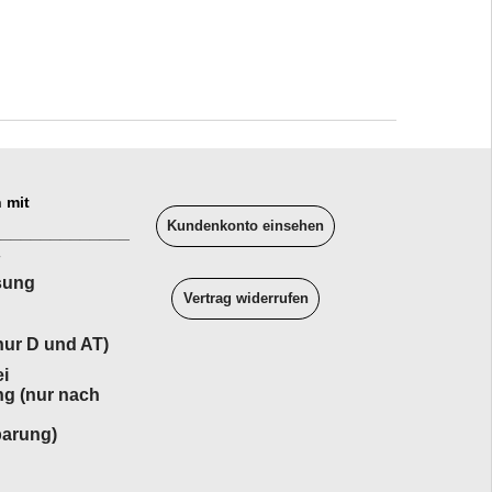
 mit
Kundenkonto einsehen
______________
sung
Vertrag widerrufen
ur D und AT)
i
ng (nur nach
barung)