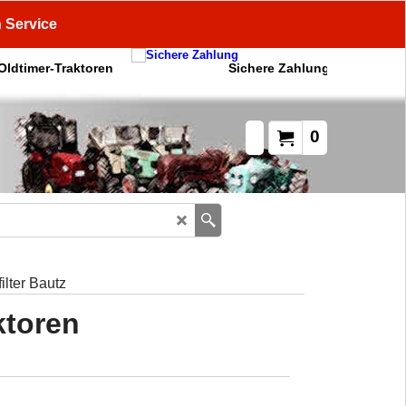
n Service
 Oldtimer-Traktoren
Sichere Zahlung
0
filter Bautz
ktoren