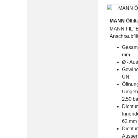
MANN Ölfilt
MANN FILTER 
Anschraubfil
Gesamt
mm
Ø - Au
Gewind
UNF
Öffnun
Umgehu
2,50 ba
Dichtu
Innend
62 mm
Dichtu
Aussen