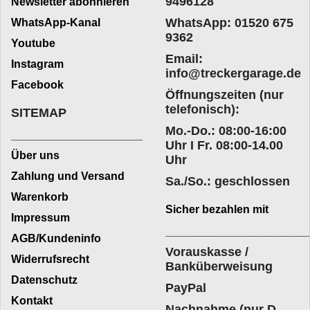
9496128
Newsletter abonnieren
WhatsApp: 01520 675
WhatsApp-Kanal
9362
Youtube
Email:
Instagram
info@treckergarage.de
Facebook
Öffnungszeiten (nur
telefonisch):
SITEMAP
Mo.-Do.: 08:00-16:00
___________________
Uhr I Fr. 08:00-14.00
Über uns
Uhr
Zahlung und Versand
Sa./So.: geschlossen
Warenkorb
Sicher bezahlen mit
Impressum
____________________
AGB/Kundeninfo
Vorauskasse /
Widerrufsrecht
Banküberweisung
Datenschutz
PayPal
Kontakt
Nachnahme (nur D