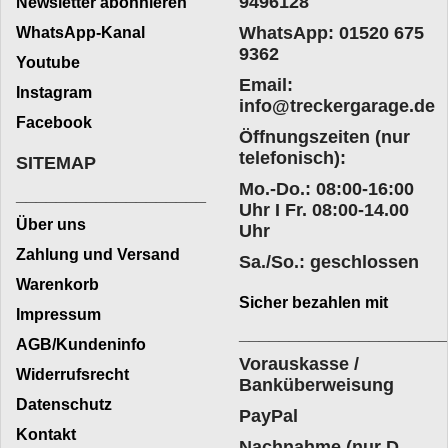
9496128
Newsletter abonnieren
WhatsApp: 01520 675
WhatsApp-Kanal
9362
Youtube
Email:
Instagram
info@treckergarage.de
Facebook
Öffnungszeiten (nur
telefonisch):
SITEMAP
Mo.-Do.: 08:00-16:00
___________________
Uhr I Fr. 08:00-14.00
Über uns
Uhr
Zahlung und Versand
Sa./So.: geschlossen
Warenkorb
Sicher bezahlen mit
Impressum
____________________
AGB/Kundeninfo
Vorauskasse /
Widerrufsrecht
Banküberweisung
Datenschutz
PayPal
Kontakt
Nachnahme (nur D