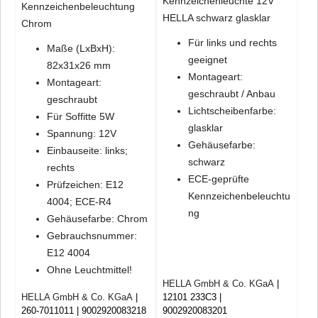
Kennzeichenleuchte 12V
Kennzeichenbeleuchtung
HELLA schwarz glasklar
Chrom
Für links und rechts
Maße (LxBxH):
geeignet
82x31x26 mm
Montageart:
Montageart:
geschraubt / Anbau
geschraubt
Lichtscheibenfarbe:
Für Soffitte 5W
glasklar
Spannung: 12V
Gehäusefarbe:
Einbauseite: links;
schwarz
rechts
ECE-geprüfte
Prüfzeichen: E12
Kennzeichenbeleuchtu
4004; ECE-R4
ng
Gehäusefarbe: Chrom
Gebrauchsnummer:
E12 4004
Ohne Leuchtmittel!
HELLA GmbH & Co. KGaA
HELLA GmbH & Co. KGaA
12101 233C3
260-7011011
9002920083218
9002920083201