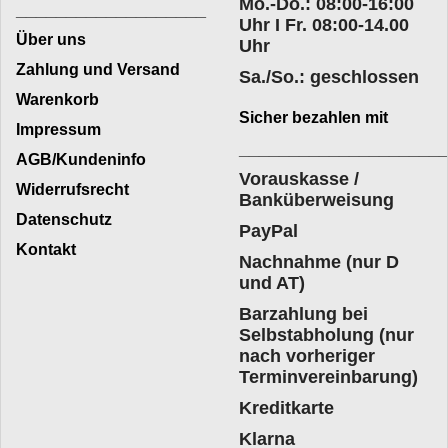
Mo.-Do.: 08:00-16:00
___________________
Uhr I Fr. 08:00-14.00
Über uns
Uhr
Zahlung und Versand
Sa./So.: geschlossen
Warenkorb
Sicher bezahlen mit
Impressum
____________________
AGB/Kundeninfo
Vorauskasse /
Widerrufsrecht
Banküberweisung
Datenschutz
PayPal
Kontakt
Nachnahme (nur D
und AT)
Barzahlung bei
Selbstabholung (nur
nach vorheriger
Terminvereinbarung)
Kreditkarte
Klarna