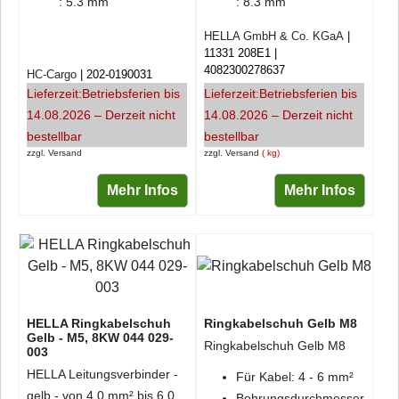
: 5.3 mm
: 8.3 mm
HELLA GmbH & Co. KGaA
11331 208E1
4082300278637
HC-Cargo
202-0190031
Lieferzeit:
Betriebsferien bis
Lieferzeit:
Betriebsferien bis
14.08.2026 – Derzeit nicht
14.08.2026 – Derzeit nicht
bestellbar
bestellbar
zzgl. Versand
zzgl. Versand
kg
Mehr Infos
Mehr Infos
HELLA Ringkabelschuh
Ringkabelschuh Gelb M8
Gelb - M5, 8KW 044 029-
Ringkabelschuh Gelb M8
003
HELLA Leitungsverbinder -
Für Kabel: 4 - 6 mm²
gelb - von 4.0 mm² bis 6.0
Bohrungsdurchmesser