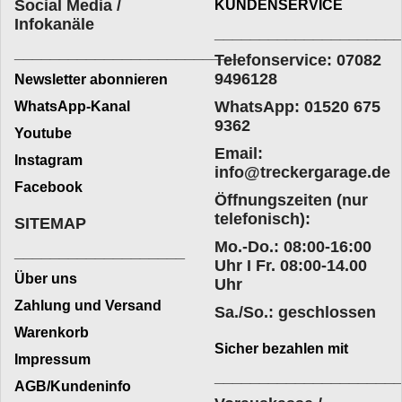
Social Media /
KUNDENSERVICE
Infokanäle
____________________
_________________________
Telefonservice: 07082
9496128
Newsletter abonnieren
WhatsApp: 01520 675
WhatsApp-Kanal
9362
Youtube
Email:
Instagram
info@treckergarage.de
Facebook
Öffnungszeiten (nur
telefonisch):
SITEMAP
Mo.-Do.: 08:00-16:00
___________________
Uhr I Fr. 08:00-14.00
Über uns
Uhr
Zahlung und Versand
Sa./So.: geschlossen
Warenkorb
Sicher bezahlen mit
Impressum
____________________
AGB/Kundeninfo