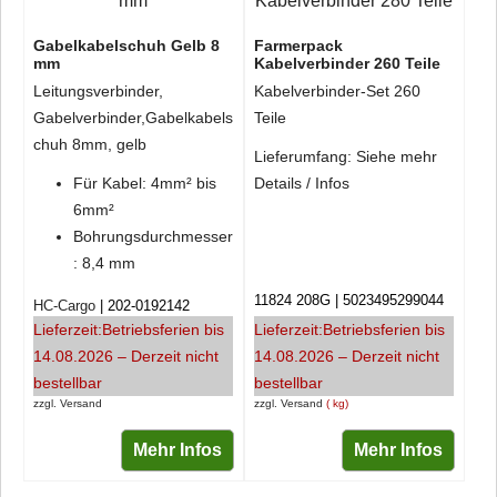
Gabelkabelschuh Gelb 8
Farmerpack
mm
Kabelverbinder 260 Teile
Leitungsverbinder,
Kabelverbinder-Set 260
Gabelverbinder,Gabelkabels
Teile
chuh 8mm, gelb
Lieferumfang: Siehe mehr
Für Kabel: 4mm² bis
Details / Infos
6mm²
Bohrungsdurchmesser
: 8,4 mm
11824 208G
5023495299044
HC-Cargo
202-0192142
Lieferzeit:
Betriebsferien bis
Lieferzeit:
Betriebsferien bis
14.08.2026 – Derzeit nicht
14.08.2026 – Derzeit nicht
bestellbar
bestellbar
zzgl. Versand
zzgl. Versand
kg
Mehr Infos
Mehr Infos