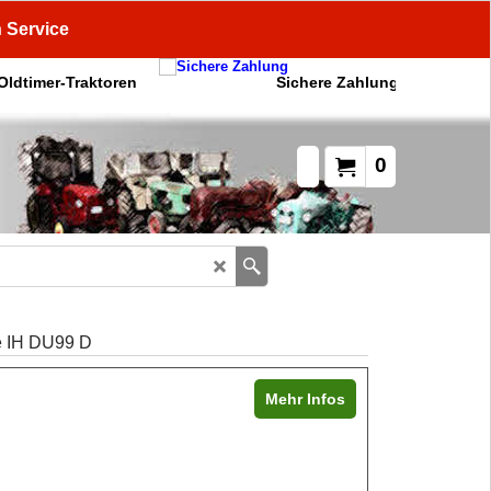
n Service
 Oldtimer-Traktoren
Sichere Zahlung
0
 IH DU99 D
Mehr Infos