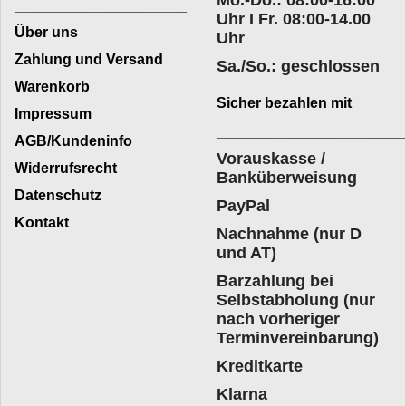
Mo.-Do.: 08:00-16:00
___________________
Uhr I Fr. 08:00-14.00
Über uns
Uhr
Zahlung und Versand
Sa./So.: geschlossen
Warenkorb
Sicher bezahlen mit
Impressum
____________________
AGB/Kundeninfo
Vorauskasse /
Widerrufsrecht
Banküberweisung
Datenschutz
PayPal
Kontakt
Nachnahme (nur D
und AT)
Barzahlung bei
Selbstabholung (nur
nach vorheriger
Terminvereinbarung)
Kreditkarte
Klarna