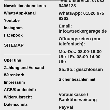
Telefonservice: 07082
9496128
Newsletter abonnieren
WhatsApp: 01520 675
WhatsApp-Kanal
9362
Youtube
Email:
Instagram
info@treckergarage.de
Facebook
Öffnungszeiten (nur
telefonisch):
SITEMAP
Mo.-Do.: 08:00-16:00
___________________
Uhr I Fr. 08:00-14.00
Über uns
Uhr
Zahlung und Versand
Sa./So.: geschlossen
Warenkorb
Sicher bezahlen mit
Impressum
____________________
AGB/Kundeninfo
Vorauskasse /
Widerrufsrecht
Banküberweisung
Datenschutz
PayPal