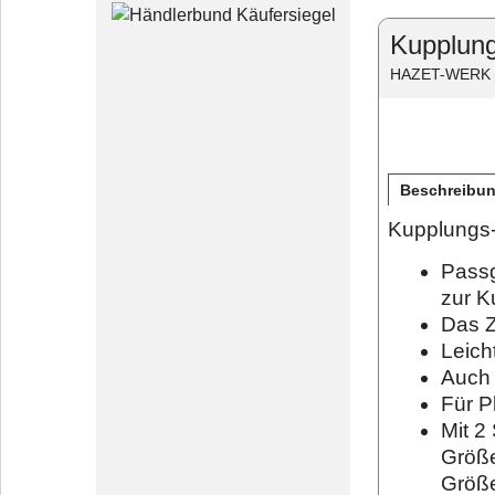
Kupplun
HAZET-WERK
Beschreibu
Kupplungs
Passg
zur K
Das Z
Leich
Auch 
Für P
Mit 2
Größ
Größ