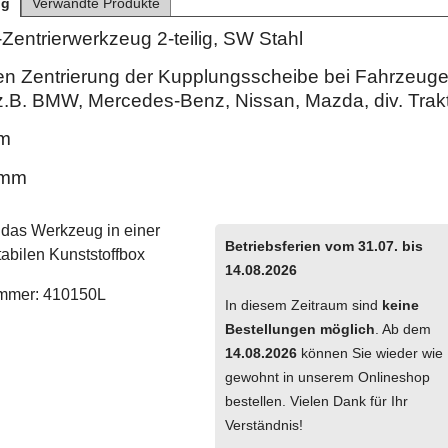
ng
Verwandte Produkte
Zentrierwerkzeug 2-teilig, SW Stahl
ten Zentrierung der Kupplungsscheibe bei Fahrzeuge
(z.B. BMW, Mercedes-Benz, Nissan, Mazda, div. Trak
mm
6 mm
d das Werkzeug in einer
Betriebsferien vom 31.07. bis
tabilen Kunststoffbox
14.08.2026
mmer: 410150L
In diesem Zeitraum sind
keine
Bestellungen möglich
. Ab dem
14.08.2026
können Sie wieder wie
gewohnt in unserem Onlineshop
bestellen. Vielen Dank für Ihr
Verständnis!