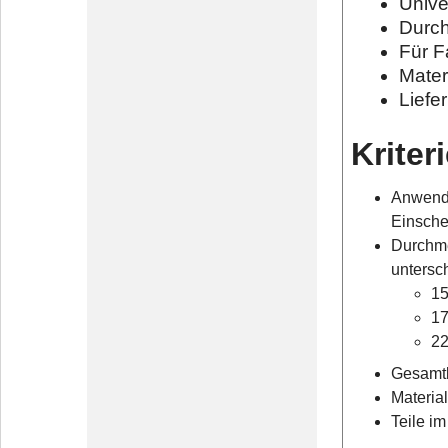
Unive
Durch
Für F
Mater
Liefe
Kriter
Anwend
Einsche
Durchme
untersc
15
17
22
Gesamt
Material
Teile im