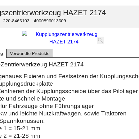
gszentrierwerkzeug HAZET 2174
220-8466103
4000896013609
ng
Verwandte Produkte
-Zentrierwerkzeug HAZET 2174
enaues Fixieren und Festsetzen der Kupplungssch
upplungsdruckplatte
entrieren der Kupplungsscheibe über das Pilotlager e
te und schnelle Montage
für Fahrzeuge ohne Führungslager
kw und leichte Nutzkraftwagen, sowie Traktoren
 Spannkonussen:
e 1 = 15-21 mm
e 2 = 21-28 mm