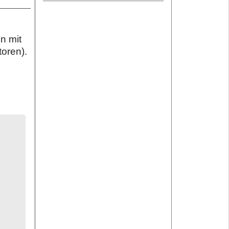
n mit
toren).