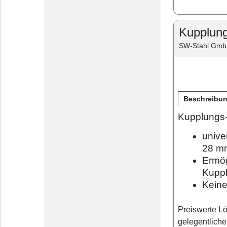
Kupplung
SW-Stahl Gm
Beschreibu
Kupplungs
unive
28 m
Ermög
Kuppl
Keine
Preiswerte Lö
gelegentlich