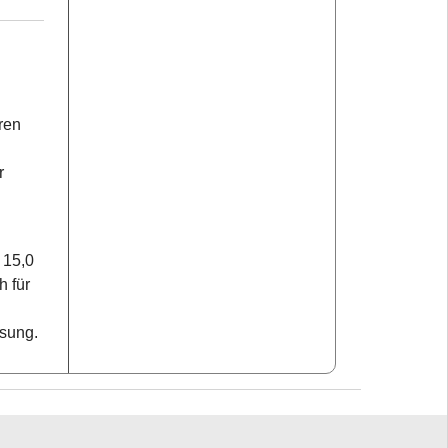
ren
r
 15,0
h für
sung.