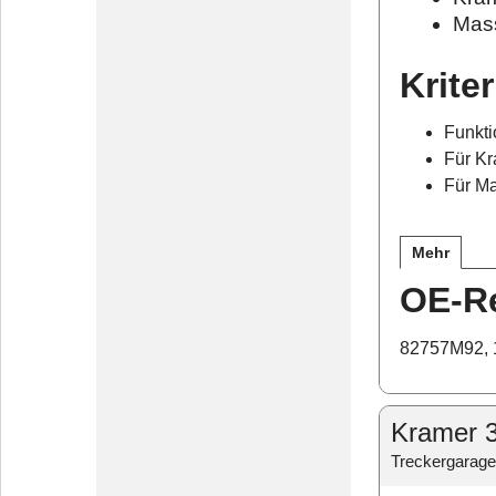
Mas
Krite
Funkti
Für Kr
Für Ma
Mehr
OE-R
82757M92, 
Kramer 3
Treckergarage