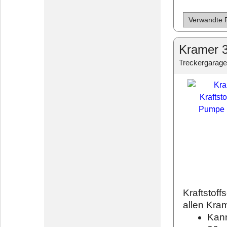
Verwandte 
Kramer 3
Treckergarage
Kraftstof
allen Kra
Kann