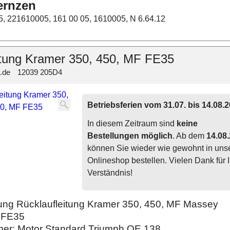
ernzen
5, 221610005, 161 00 05, 1610005, N 6.64.12
itung Kramer 350, 450, MF FE35
.de
12039 205D4
Betriebsferien vom 31.07. bis 14.08.
In diesem Zeitraum sind
keine
Bestellungen möglich
. Ab dem
14.08
können Sie wieder wie gewohnt in un
Onlineshop bestellen. Vielen Dank für I
Verständnis!
tung Rücklaufleitung Kramer 350, 450, MF Massey
 FE35
er: Motor Standard Triumph OE 138