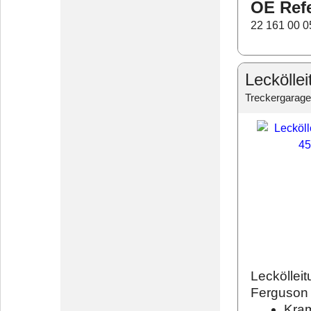
OE Ref
22 161 00 0
Leckölle
Treckergarage
Lecköllei
Ferguson
Kram