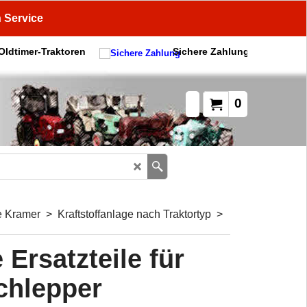
n Service
 Oldtimer-Traktoren
Sichere Zahlung
0
ge Kramer
>
Kraftstoffanlage nach Traktortyp
>
 Ersatzteile für
chlepper