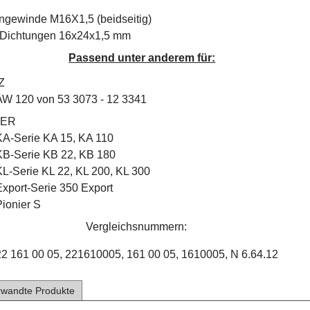
gewinde M16X1,5 (beidseitig)
2 Dichtungen 16x24x1,5 mm
Passend unter anderem für:
Z
AW 120 von 53 3073 - 12 3341
ER
KA-Serie KA 15, KA 110
KB-Serie KB 22, KB 180
KL-Serie KL 22, KL 200, KL 300
Export-Serie 350 Export
Pionier S
Vergleichsnummern:
22 161 00 05, 221610005, 161 00 05, 1610005, N 6.64.12
rwandte Produkte