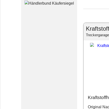
Kraftsto
Treckergarage
Kraftstof
Original Na