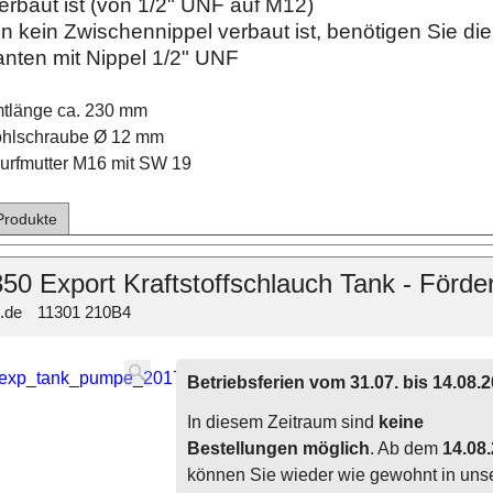
erbaut ist (von 1/2" UNF auf M12)
 kein Zwischennippel verbaut ist, benötigen Sie die
anten mit Nippel 1/2" UNF
tlänge ca. 230 mm
ohlschraube Ø 12 mm
urfmutter M16 mit SW 19
Produkte
50 Export Kraftstoffschlauch Tank - Förd
.de
11301 210B4
Betriebsferien vom 31.07. bis 14.08.
In diesem Zeitraum sind
keine
Bestellungen möglich
. Ab dem
14.08
können Sie wieder wie gewohnt in un