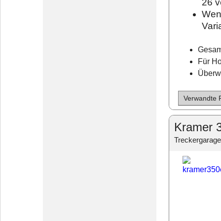
26 v
Wenn
Vari
Gesam
Für H
Überw
Verwandte 
Kramer 3
Treckergarage