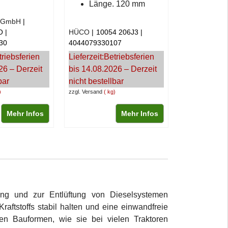
Länge. 120 mm
h GmbH
O
HÜCO
10054 206J3
30
4044079330107
triebsferien
Lieferzeit:
Betriebsferien
26 – Derzeit
bis 14.08.2026 – Derzeit
bar
nicht bestellbar
zzgl. Versand
kg
Mehr Infos
Mehr Infos
ng und zur Entlüftung von Dieselsystemen
aftstoffs stabil halten und eine einwandfreie
en Bauformen, wie sie bei vielen Traktoren