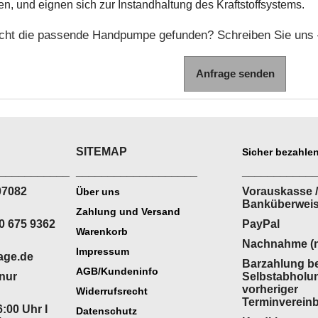
n, und eignen sich zur Instandhaltung des Kraftstoffsystems.
cht die passende Handpumpe gefunden? Schreiben Sie uns – 
Anfrage senden
SITEMAP
Sicher bezahlen
___________
___________________
___________
07082
Vorauskasse /
Über uns
Banküberwei
Zahlung und Versand
0 675 9362
PayPal
Warenkorb
Nachnahme (n
Impressum
age.de
Barzahlung be
AGB/Kundeninfo
(nur
Selbstabholu
vorheriger
Widerrufsrecht
Terminverein
:00 Uhr I
Datenschutz