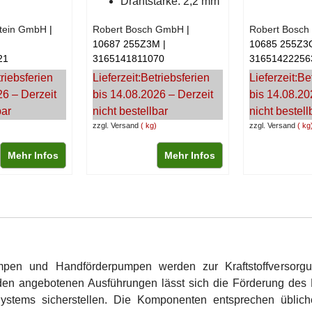
Drahtstärke: 2,2 mm
stein GmbH
Robert Bosch GmbH
Robert Bosc
10687 255Z3M
10685 255Z3
21
3165141811070
31651422256
riebsferien
Lieferzeit:
Betriebsferien
Lieferzeit:
Be
26 – Derzeit
bis 14.08.2026 – Derzeit
bis 14.08.20
bar
nicht bestellbar
nicht bestell
zzgl. Versand
kg
zzgl. Versand
kg
Mehr Infos
Mehr Infos
pen und Handförderpumpen werden zur Kraftstoffversorgu
 den angebotenen Ausführungen lässt sich die Förderung des Kr
ystems sicherstellen. Die Komponenten entsprechen üblich