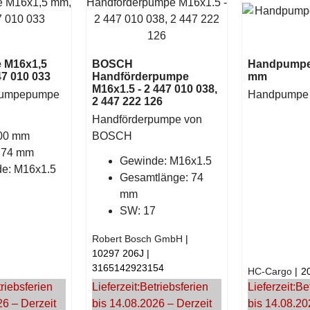
 M16x1,5
BOSCH
Handpumpe
47 010 033
Handförderpumpe
mm
M16x1.5 - 2 447 010 038,
pumpepumpe
Handpumpe
2 447 222 126
Handförderpumpe von
.00 mm
BOSCH
 74 mm
Gewinde: M16x1.5
e: M16x1.5
Gesamtlänge: 74
mm
SW: 17
Robert Bosch GmbH
10297 206J
3165142923154
HC-Cargo
2
riebsferien
Lieferzeit:
Betriebsferien
Lieferzeit:
Be
26 – Derzeit
bis 14.08.2026 – Derzeit
bis 14.08.20