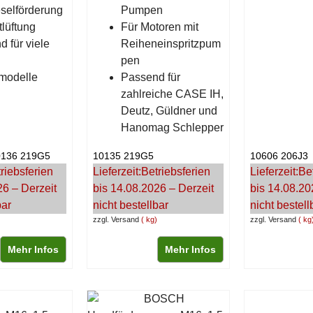
eselförderung
Pumpen
lüftung
Für Motoren mit
 für viele
Reiheneinspritzpum
pen
rmodelle
Passend für
zahlreiche CASE IH,
Deutz, Güldner und
Hanomag Schlepper
0136 219G5
10135 219G5
10606 206J3
riebsferien
Lieferzeit:
Betriebsferien
Lieferzeit:
Be
26 – Derzeit
bis 14.08.2026 – Derzeit
bis 14.08.20
bar
nicht bestellbar
nicht bestell
zzgl. Versand
kg
zzgl. Versand
kg
Mehr Infos
Mehr Infos