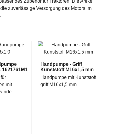
ssendes Zubehör für Traktoren. Die Artikel
 die zuverlässige Versorgung des Motors im
.
ndpumpe
Handpumpe - Griff
l. 1621761M1
Kunststoff M16x1,5 mm
für
Handpumpe mit Kunststoff
n mit
griff M16x1,5 mm
winde