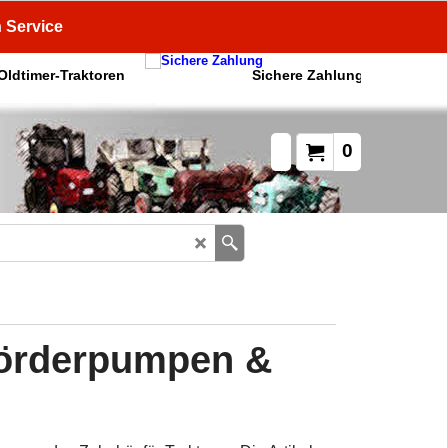
n Service
 Oldtimer-Traktoren
Sichere Zahlung
0
örderpumpen &