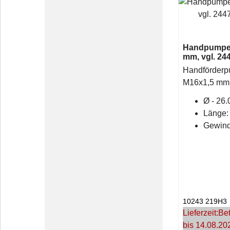
Handpumpe
mm, vgl. 24
Handförder
M16x1,5 mm
Ø - 26
Länge:
Gewind
10243 219H3
Lieferzeit:
Bet
bis 14.08.20