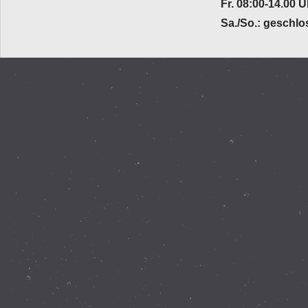
Fr. 08:00-14.00 U
Sa./So.: geschl