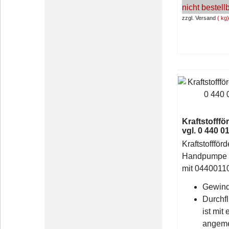
nicht bestell
zzgl. Versand
kg
Kraftstofff
vgl. 0 440 0
Kraftstoffför
Handpumpe v
mit 0440011
Gewin
Durchfl
ist mit
angeme