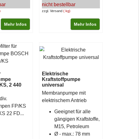
bar
nicht bestellbar
zzgl. Versand
kg
Mehr Infos
Mehr Infos
r
Elektrische
umpe
Kraftstoffpumpe
S, 2 440
universal
Membranpumpe mit
div.
elektrischem Antrieb
umpen FP/KS
Geeignet für alle
KS 22 FD...
gängigen Kraftstoffe,
M15, Petroleum
Ø - max.: 78 mm