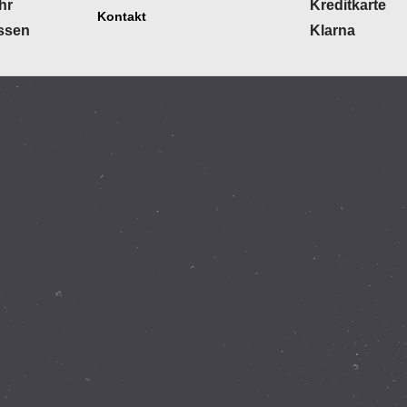
hr
Kreditkarte
Kontakt
ossen
Klarna
WebShop erstellt mit
ShopFactory Shop
Software.