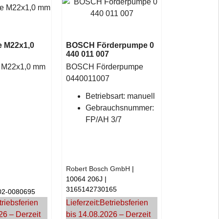
 M22x1,0
BOSCH Förderpumpe 0
440 011 007
 M22x1,0 mm
BOSCH Förderpumpe
0440011007
Betriebsart: manuell
Gebrauchsnummer:
FP/AH 3/7
Robert Bosch GmbH
10064 206J
3165142730165
02-0080695
triebsferien
Lieferzeit:
Betriebsferien
26 – Derzeit
bis 14.08.2026 – Derzeit