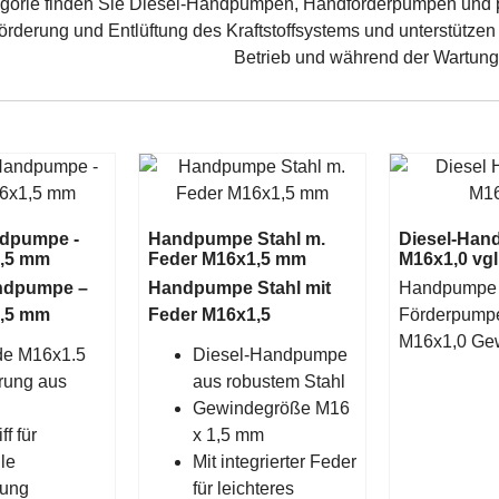
egorie finden Sie Diesel-Handpumpen, Handförderpumpen und pa
örderung und Entlüftung des Kraftstoffsystems und unterstützen
Betrieb und während der Wartung
ndpumpe -
Handpumpe Stahl m.
Diesel-Ha
1,5 mm
Feder M16x1,5 mm
M16x1,0 vg
andpumpe –
Handpumpe Stahl mit
Handpumpe 
1,5 mm
Feder M16x1,5
Förderpumpe
M16x1,0 Ge
e M16x1.5
Diesel-Handpumpe
rung aus
aus robustem Stahl
Gewindegröße M16
ff für
x 1,5 mm
le
Mit integrierter Feder
ung
für leichteres