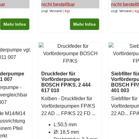
bar
nicht bestellbar
nicht bestell
zzgl. Versand
kg
zzgl. Versand
kg
Mehr Infos
Mehr Infos
örderpumpe
Druckfeder für
Siebfilter fü
11 007
Vorförderpumpe
Vorförderp
BOSCH FP/KS, 2 444
BOSCH FP/K
derpumpe -
617 010
401 003
ergleichbar
Kolben - Druckfeder für
Siebfilter für 
007
Vorförderpumpen FP/KS
Vorförderp
de M14/M14
22 AD ... FP/KS 22 FD ...
22 AD... FP/
ussrichtung
L:50,5 mm
 einem Pfeil
Ø: 18,5 mm
rkt