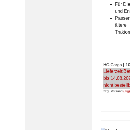
Für Di
und Ent
Passend
ältere
Trakto
HC-Cargo
1
Lieferzeit:
Bet
bis 14.08.20
nicht bestell
zzgl. Versand
kg