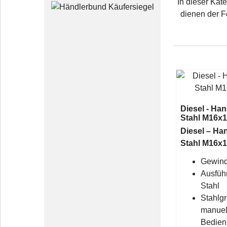
In dieser Kat
dienen der F
Diesel - Ha
Stahl M16x
Diesel – H
Stahl M16x
Gewind
Ausfüh
Stahl
Stahlgri
manuel
Bedien