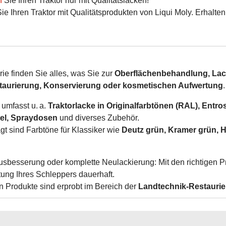
n
Sie Ihren Traktor nur mit Qualitätslacken!
Sie Ihren Traktor mit Qualitätsprodukten von Liqui Moly. Erhalte
rie finden Sie alles, was Sie zur
Oberflächenbehandlung, Lack
taurierung, Konservierung oder kosmetischen Aufwertung
.
 umfasst u. a.
Traktorlacke in Originalfarbtönen (RAL), Entr
el, Spraydosen
und diverses Zubehör.
gt sind Farbtöne für Klassiker wie
Deutz grün, Kramer grün, H
usbesserung oder komplette Neulackierung: Mit den richtigen Pr
tung Ihres Schleppers dauerhaft.
 Produkte sind erprobt im Bereich der
Landtechnik-Restauri