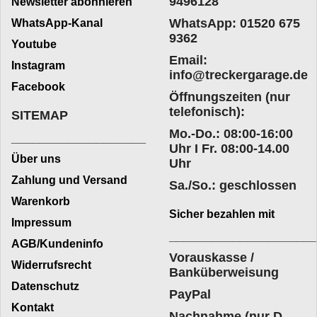
9496128
Newsletter abonnieren
WhatsApp: 01520 675
WhatsApp-Kanal
9362
Youtube
Email:
Instagram
info@treckergarage.de
Facebook
Öffnungszeiten (nur
telefonisch):
SITEMAP
Mo.-Do.: 08:00-16:00
___________________
Uhr I Fr. 08:00-14.00
Über uns
Uhr
Zahlung und Versand
Sa./So.: geschlossen
Warenkorb
Sicher bezahlen mit
Impressum
____________________
AGB/Kundeninfo
Vorauskasse /
Widerrufsrecht
Banküberweisung
Datenschutz
PayPal
Kontakt
Nachnahme (nur D