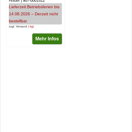
Holder
907-0001512
Lieferzeit:
Betriebsferien bis
14.08.2026 – Derzeit nicht
bestellbar
zzgl. Versand
kg
Mehr Infos
Social Media /
KUNDENSERVICE
Infokanäle
____________________
_________________________
Telefonservice: 07082
9496128
Newsletter abonnieren
WhatsApp: 01520 675
WhatsApp-Kanal
9362
Youtube
Email:
Instagram
info@treckergarage.de