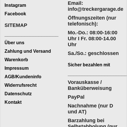
Email:
Instagram
info@treckergarage.de
Facebook
Öffnungszeiten (nur
telefonisch):
SITEMAP
Mo.-Do.: 08:00-16:00
___________________
Uhr I Fr. 08:00-14.00
Über uns
Uhr
Zahlung und Versand
Sa./So.: geschlossen
Warenkorb
Sicher bezahlen mit
Impressum
____________________
AGB/Kundeninfo
Vorauskasse /
Widerrufsrecht
Banküberweisung
Datenschutz
PayPal
Kontakt
Nachnahme (nur D
und AT)
Barzahlung bei
Selbstabholung (nur