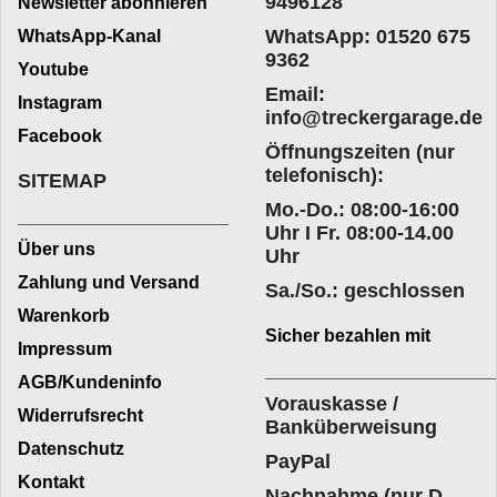
9496128
Newsletter abonnieren
WhatsApp: 01520 675
WhatsApp-Kanal
9362
Youtube
Email:
Instagram
info@treckergarage.de
Facebook
Öffnungszeiten (nur
telefonisch):
SITEMAP
Mo.-Do.: 08:00-16:00
___________________
Uhr I Fr. 08:00-14.00
Über uns
Uhr
Zahlung und Versand
Sa./So.: geschlossen
Warenkorb
Sicher bezahlen mit
Impressum
____________________
AGB/Kundeninfo
Vorauskasse /
Widerrufsrecht
Banküberweisung
Datenschutz
PayPal
Kontakt
Nachnahme (nur D