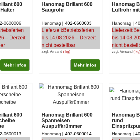
llant 600
Hanomag Brillant 600
Hanomag Bri
 Halter
Saugrohr
Luftrohr mi
2-0600006
Hanomag
402-0600003
Hanomag
4
riebsferien
Lieferzeit:
Betriebsferien
Lieferzeit:
Be
26 – Derzeit
bis 14.08.2026 – Derzeit
bis 14.08.20
bar
nicht bestellbar
nicht bestell
zzgl. Versand
kg
zzgl. Versand
kg
Mehr Infos
Mehr Infos
llant 600
Hanomag Brillant 600
Hanomag Bri
cheibe
Spanneisen
rund
be
Auspuffkrümmer
Einspritzp
2-0600013
Hanomag
402-0600014
Hanomag
4