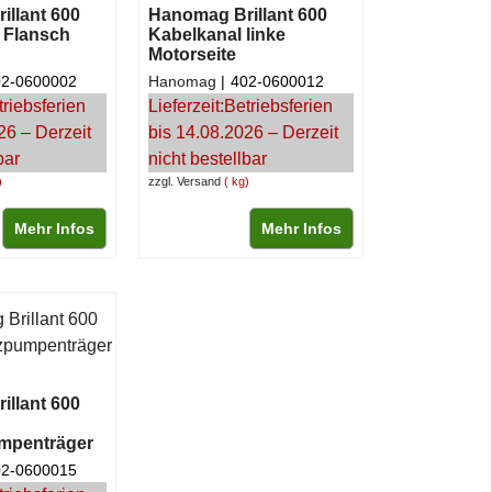
llant 600
Hanomag Brillant 600
t Flansch
Kabelkanal linke
Motorseite
02-0600002
Hanomag
402-0600012
triebsferien
Lieferzeit:
Betriebsferien
26 – Derzeit
bis 14.08.2026 – Derzeit
bar
nicht bestellbar
zzgl. Versand
kg
Mehr Infos
Mehr Infos
llant 600
umpenträger
02-0600015