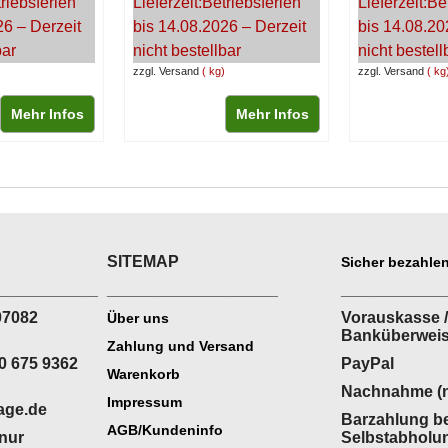
riebsferien
Lieferzeit:
Betriebsferien
Lieferzeit:
Be
26 – Derzeit
bis 14.08.2026 – Derzeit
bis 14.08.20
bar
nicht bestellbar
nicht bestell
zzgl. Versand
kg
zzgl. Versand
kg
Mehr Infos
Mehr Infos
SITEMAP
Sicher bezahlen
___________
___________________
___________
07082
Vorauskasse /
Über uns
Banküberwei
Zahlung und Versand
0 675 9362
PayPal
Warenkorb
Nachnahme (n
Impressum
age.de
Barzahlung be
AGB/Kundeninfo
(nur
Selbstabholu