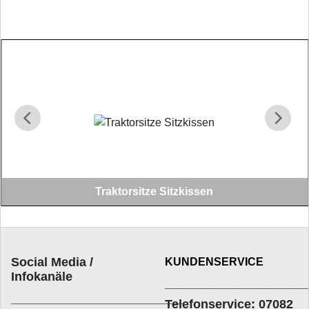
Traktorsitze Sitzkissen
Für Ihren Allerwertesten nur das Beste: Sitzkissen für jede Sitzform,
Beifahrerpolster und Rückenlehnen in großer Auswahl
Social Media /
KUNDENSERVICE
Infokanäle
____________________
_________________________
Telefonservice: 07082