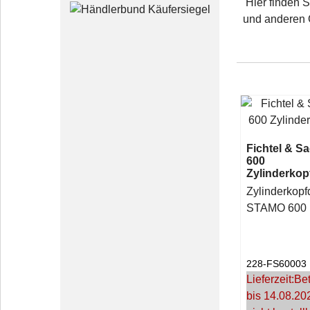
Hier finden S
und anderen 
Fichtel & S
600
Zylinderkop
Zylinderkopfd
STAMO 600 
228-FS60003
Lieferzeit:
Bet
bis 14.08.20