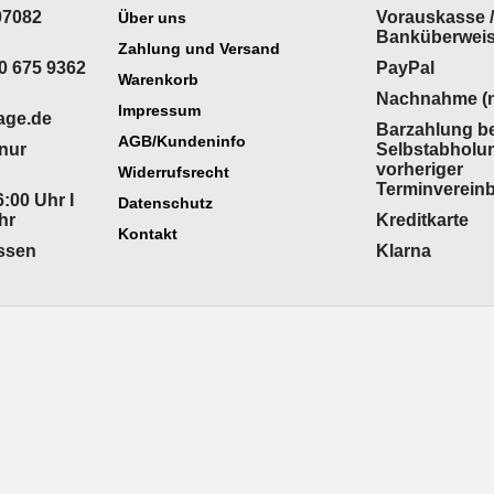
07082
Vorauskasse /
Über uns
Banküberwei
Zahlung und Versand
0 675 9362
PayPal
Warenkorb
Nachnahme (n
Impressum
age.de
Barzahlung be
AGB/Kundeninfo
(nur
Selbstabholu
vorheriger
Widerrufsrecht
Terminverein
:00 Uhr I
Datenschutz
hr
Kreditkarte
Kontakt
ossen
Klarna
WebShop erstellt mit
ShopFactory Shop
Software.