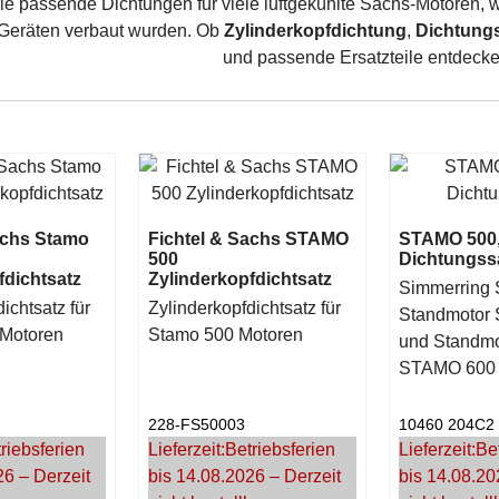
ie passende Dichtungen für viele luftgekühlte Sachs-Motoren, w
Geräten verbaut wurden. Ob
Zylinderkopfdichtung
,
Dichtung
und passende Ersatzteile entdecke
achs Stamo
Fichtel & Sachs STAMO
STAMO 500,
500
Dichtungss
fdichtsatz
Zylinderkopfdichtsatz
Simmerring 
ichtsatz für
Zylinderkopfdichtsatz für
Standmotor
Motoren
Stamo 500 Motoren
und Standmo
STAMO 600
228-FS50003
10460 204C2
riebsferien
Lieferzeit:
Betriebsferien
Lieferzeit:
Be
26 – Derzeit
bis 14.08.2026 – Derzeit
bis 14.08.20