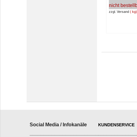
nicht bestell
zzgl. Versand
kg
Social Media / Infokanäle
KUNDENSERVICE
_________________________
______________