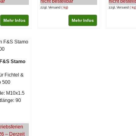
bar
nicht bestellbar
nicht bestell
zzgl. Versand
kg
zzgl. Versand
kg
Mehr Infos
Mehr Infos
 F&S Stamo
ür Fichtel &
o 500
e: M10x1.5
länge: 90
riebsferien
26 – Derzeit