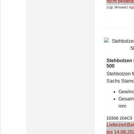
nicht bestell
zzgl. Versand
kg
Stehbolzen
500
Stehbolzen f
Sachs Stam
Gewind
Gesamt
mm
10306 204C3
Lieferzeit:
Bet
bis 14.08.20