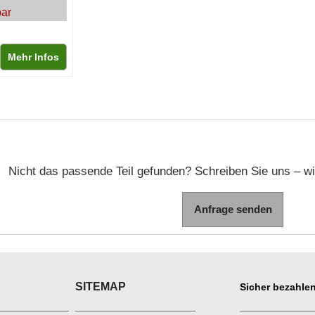
bar
Mehr Infos
Nicht das passende Teil gefunden? Schreiben Sie uns – wir
Anfrage senden
SITEMAP
Sicher bezahlen
___________
___________________
___________