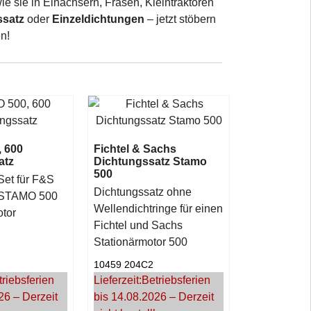
ie sie in Einachsern, Fräsen, Kleintraktoren
ssatz
oder
Einzeldichtungen
– jetzt stöbern
n!
 600
Fichtel & Sachs
atz
Dichtungssatz Stamo
500
Set für F&S
Dichtungssatz ohne
 STAMO 500
Wellendichtringe für einen
tor
Fichtel und Sachs
Stationärmotor 500
10459 204C2
triebsferien
Lieferzeit:
Betriebsferien
26 – Derzeit
bis 14.08.2026 – Derzeit