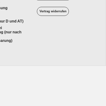
sung
Vertrag widerrufen
ur D und AT)
i
ng (nur nach
barung)