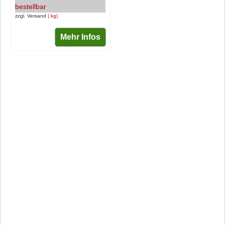
bestellbar
zzgl. Versand
kg
Mehr Infos
Social Media /
KUNDENSERVICE
Infokanäle
____________________
_________________________
Telefonservice: 07082
9496128
Newsletter abonnieren
WhatsApp: 01520 675
WhatsApp-Kanal
9362
Youtube
Email:
Instagram
info@treckergarage.de
Facebook
Öffnungszeiten (nur
telefonisch):
SITEMAP