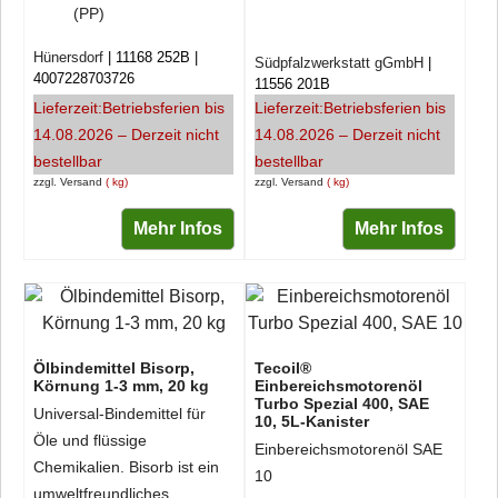
(PP)
Hünersdorf
11168 252B
Südpfalzwerkstatt gGmbH
4007228703726
11556 201B
Lieferzeit:
Betriebsferien bis
Lieferzeit:
Betriebsferien bis
14.08.2026 – Derzeit nicht
14.08.2026 – Derzeit nicht
bestellbar
bestellbar
zzgl. Versand
kg
zzgl. Versand
kg
Mehr Infos
Mehr Infos
Ölbindemittel Bisorp,
Tecoil®
Körnung 1-3 mm, 20 kg
Einbereichsmotorenöl
Turbo Spezial 400, SAE
Universal-Bindemittel für
10, 5L-Kanister
Öle und flüssige
Einbereichsmotorenöl SAE
Chemikalien. Bisorb ist ein
10
umweltfreundliches,