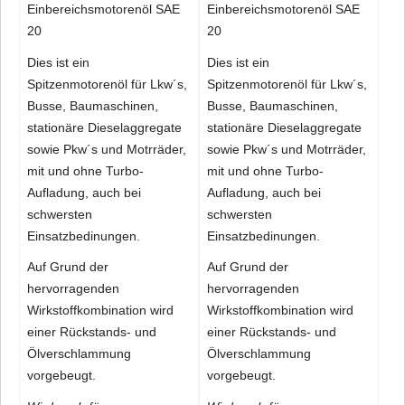
Einbereichsmotorenöl SAE
Einbereichsmotorenöl SAE
20
20
Dies ist ein
Dies ist ein
Spitzenmotorenöl für Lkw´s,
Spitzenmotorenöl für Lkw´s,
Busse, Baumaschinen,
Busse, Baumaschinen,
stationäre Dieselaggregate
stationäre Dieselaggregate
sowie Pkw´s und Motrräder,
sowie Pkw´s und Motrräder,
mit und ohne Turbo-
mit und ohne Turbo-
Aufladung, auch bei
Aufladung, auch bei
schwersten
schwersten
Einsatzbedinungen.
Einsatzbedinungen.
Auf Grund der
Auf Grund der
hervorragenden
hervorragenden
Wirkstoffkombination wird
Wirkstoffkombination wird
einer Rückstands- und
einer Rückstands- und
Ölverschlammung
Ölverschlammung
vorgebeugt.
vorgebeugt.