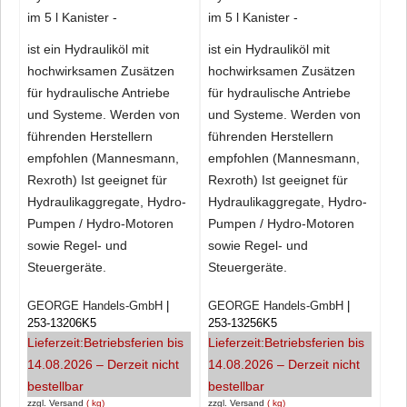
im 5 l Kanister -
im 5 l Kanister -
ist ein Hydrauliköl mit
ist ein Hydrauliköl mit
hochwirksamen Zusätzen
hochwirksamen Zusätzen
für hydraulische Antriebe
für hydraulische Antriebe
und Systeme. Werden von
und Systeme. Werden von
führenden Herstellern
führenden Herstellern
empfohlen (Mannesmann,
empfohlen (Mannesmann,
Rexroth) Ist geeignet für
Rexroth) Ist geeignet für
Hydraulikaggregate, Hydro-
Hydraulikaggregate, Hydro-
Pumpen / Hydro-Motoren
Pumpen / Hydro-Motoren
sowie Regel- und
sowie Regel- und
Steuergeräte
.
Steuergeräte.
GEORGE Handels-GmbH
GEORGE Handels-GmbH
253-13206K5
253-13256K5
Lieferzeit:
Betriebsferien bis
Lieferzeit:
Betriebsferien bis
14.08.2026 – Derzeit nicht
14.08.2026 – Derzeit nicht
bestellbar
bestellbar
zzgl. Versand
kg
zzgl. Versand
kg