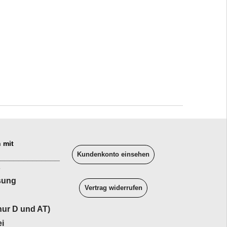
 mit
Kundenkonto einsehen
______________
sung
Vertrag widerrufen
ur D und AT)
i