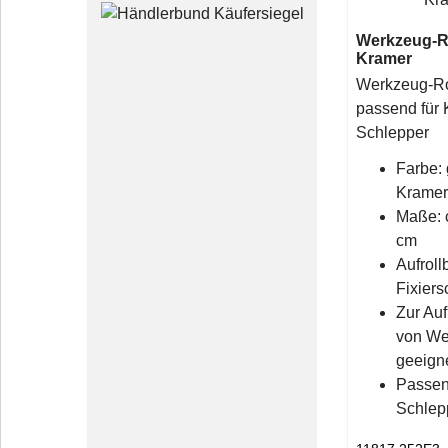
Werkzeug-R
Kramer
Werkzeug-Ro
passend für
Schlepper
Farbe: 
Krame
Maße: c
cm
Aufroll
Fixiers
Zur Au
von We
geeign
Passen
Schlep