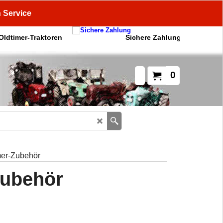
n Service
 Oldtimer-Traktoren
Sichere Zahlung
0
mer-Zubehör
Zubehör