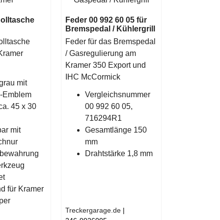
olltasche
Feder 00 992 60 05 für
Bremspedal / Kühlergrill
lltasche
Feder für das Bremspedal
 Kramer
/ Gasregulierung am
Kramer 350 Export und
IHC McCormick
grau mit
r-Emblem
Vergleichsnummer
a. 45 x 30
00 992 60 05,
716294R1
bar mit
Gesamtlänge 150
chnur
mm
fbewahrung
Drahtstärke 1,8 mm
rkzeug
et
d für Kramer
per
Treckergarage.de