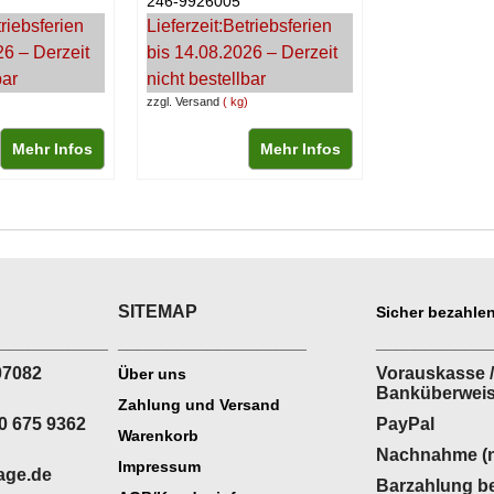
246-9926005
riebsferien
Lieferzeit:
Betriebsferien
26 – Derzeit
bis 14.08.2026 – Derzeit
bar
nicht bestellbar
zzgl. Versand
kg
Mehr Infos
Mehr Infos
SITEMAP
Sicher bezahlen
___________
___________________
___________
07082
Vorauskasse /
Über uns
Banküberwei
Zahlung und Versand
0 675 9362
PayPal
Warenkorb
Nachnahme (n
Impressum
age.de
Barzahlung be