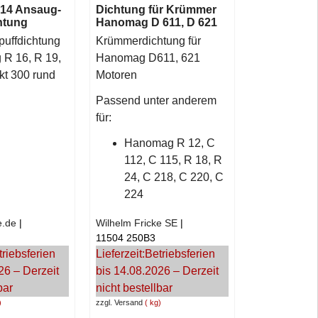
14 Ansaug-
Dichtung für Krümmer
htung
Hanomag D 611, D 621
uffdichtung
Krümmerdichtung für
 R 16, R 19,
Hanomag D611, 621
kt 300 rund
Motoren
Passend unter anderem
für:
Hanomag R 12, C
112, C 115, R 18, R
24, C 218, C 220, C
224
e.de
Wilhelm Fricke SE
11504 250B3
triebsferien
Lieferzeit:
Betriebsferien
26 – Derzeit
bis 14.08.2026 – Derzeit
bar
nicht bestellbar
zzgl. Versand
kg