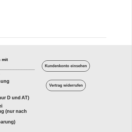
 mit
Kundenkonto einsehen
______________
sung
Vertrag widerrufen
ur D und AT)
i
ng (nur nach
barung)