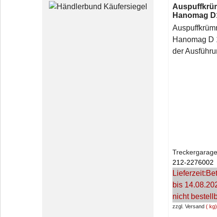
Auspuffkr
Hanomag D
Auspuffkrümm
Hanomag D 1
der Ausführ
Treckergarage
212-2276002
Lieferzeit:
Bet
bis 14.08.20
nicht bestell
zzgl. Versand
kg