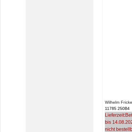
Wilhelm Frick
11785 250B4
Lieferzeit:
Bet
bis 14.08.20
nicht bestell