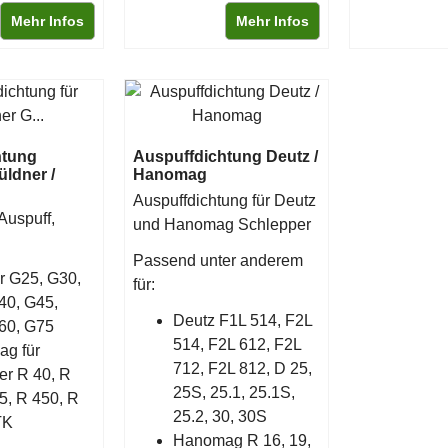
Mehr Infos
Mehr Infos
htung
Auspuffdichtung Deutz /
ldner /
Hanomag
Auspuffdichtung für Deutz
Auspuff,
und Hanomag Schlepper
Passend unter anderem
r G25, G30,
für:
40, G45,
Deutz F1L 514, F2L
60, G75
514, F2L 612, F2L
g für
712, F2L 812, D 25,
r R 40, R
25S, 25.1, 25.1S,
5, R 450, R
25.2, 30, 30S
TK
Hanomag R 16, 19,