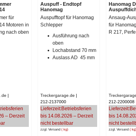
ümmer
Auspuff - Endtopf
Hanomag D
14
Hanomag
Auspuffdic
er für
Auspufftopf für Hanomag
Ansaug-Ausp
4 Motoren in
Schlepper
für Hanomag
ung nach oben
R 217, Perfe
Ausführung nach
oben
Lochabstand 70 mm
Auslass AD 45 mm
.de
Treckergarage.de
Treckergarag
212-2137000
212-2200008
riebsferien
Lieferzeit:
Betriebsferien
Lieferzeit:
Be
26 – Derzeit
bis 14.08.2026 – Derzeit
bis 14.08.20
bar
nicht bestellbar
nicht bestell
zzgl. Versand
kg
zzgl. Versand
kg