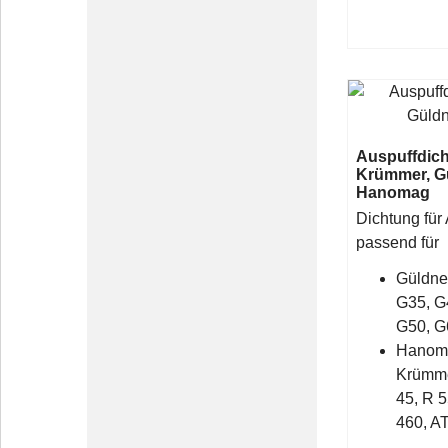
Auspuffdic
Krümmer, Gü
Hanomag
Dichtung für 
passend für
Güldne
G35, G
G50, G
Hanoma
Krümme
45, R 5
460, A