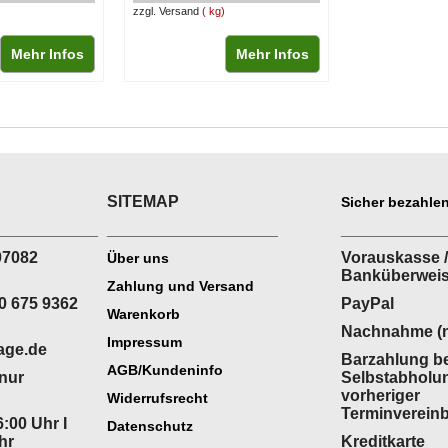
zzgl. Versand
kg
Mehr Infos
Mehr Infos
SITEMAP
Sicher bezahlen
___________
___________________
___________
07082
Vorauskasse /
Über uns
Banküberwei
Zahlung und Versand
0 675 9362
PayPal
Warenkorb
Nachnahme (n
Impressum
age.de
Barzahlung be
AGB/Kundeninfo
(nur
Selbstabholu
vorheriger
Widerrufsrecht
Terminverein
:00 Uhr I
Datenschutz
hr
Kreditkarte