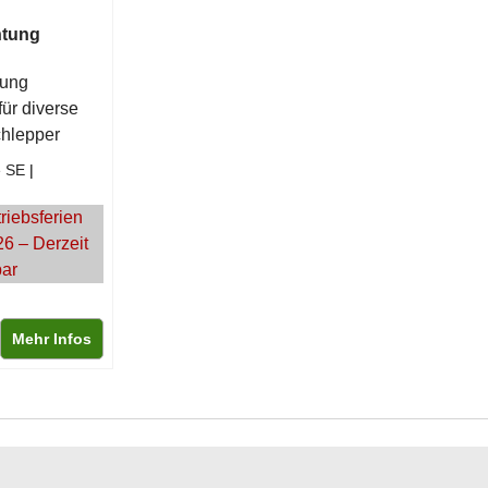
htung
tung
für diverse
hlepper
e SE
riebsferien
26 – Derzeit
bar
Mehr Infos