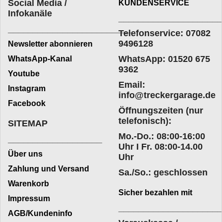
Social Media /
KUNDENSERVICE
Infokanäle
____________________
_________________________
Telefonservice: 07082
9496128
Newsletter abonnieren
WhatsApp: 01520 675
WhatsApp-Kanal
9362
Youtube
Email:
Instagram
info@treckergarage.de
Facebook
Öffnungszeiten (nur
telefonisch):
SITEMAP
Mo.-Do.: 08:00-16:00
___________________
Uhr I Fr. 08:00-14.00
Über uns
Uhr
Zahlung und Versand
Sa./So.: geschlossen
Warenkorb
Sicher bezahlen mit
Impressum
____________________
AGB/Kundeninfo