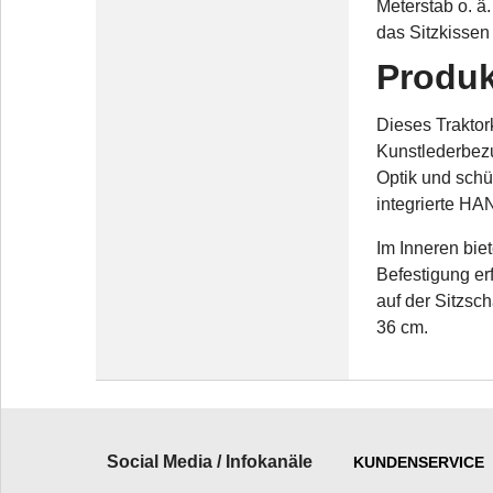
Meterstab o. ä
das Sitzkissen
Produk
Dieses Traktor
Kunstlederbezu
Optik und schü
integrierte HA
Im Inneren bie
Befestigung er
auf der Sitzsch
36 cm.
Social Media / Infokanäle
KUNDENSERVICE
_________________________
______________