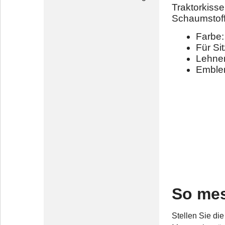
Traktorkiss
Schaumstof
Farbe:
Für Si
Lehnen
Embl
So mes
Stellen Sie di