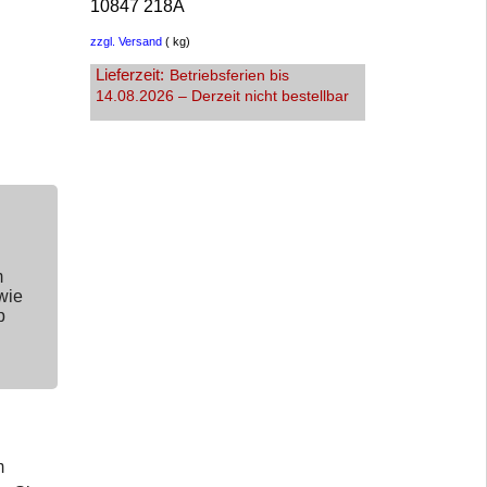
10847 218A
zzgl. Versand
kg
Lieferzeit:
Betriebsferien bis
14.08.2026 – Derzeit nicht bestellbar
m
wie
p
m