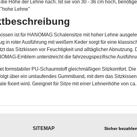
. die Höhe der Lehne nach. Ist sie von 30 - 36 cm hoch, benötig
 "hohe Lehne"
tbeschreibung
kissen ist für HANOMAG Schalensitze mit hoher Lehne ausgele
g in roter Ausführung mit weißem Keder sorgt für eine klassisc
tzt das Sitzkissen vor Feuchtigkeit und alltäglicher Abnutzung.
NOMAG-Emblem unterstreicht die fahrzeugspezifische Ausführu
tet formstabiler PU-Schaumstoff gleichmäßigen Sitzkomfort. Die
folgt über ein umlaufendes Gummiband, mit dem das Sitzkissen
ale fixiert wird. Geeignet für Sitze mit einer Lehnenhöhe von ca.
SITEMAP
Sicher bezahlen
___________
___________________
___________