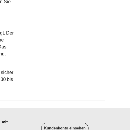
en Sie
gt. Der
he
 Das
ng.
 sicher
 30 bis
 mit
Kundenkonto einsehen
______________