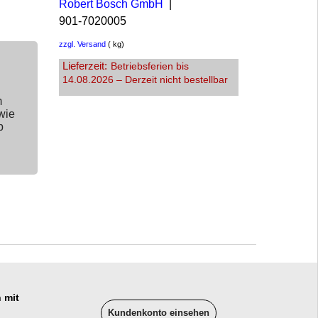
Robert Bosch GmbH
901-7020005
zzgl. Versand
kg
Lieferzeit:
Betriebsferien bis
14.08.2026 – Derzeit nicht bestellbar
m
wie
p
 mit
Kundenkonto einsehen
______________