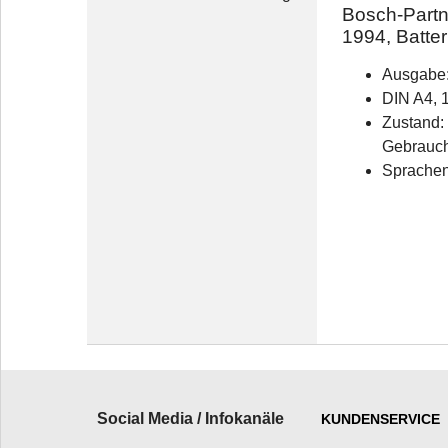
Bosch-Part
1994, Batter
Ausgabe
DIN A4, 
Zustand: 
Gebrauc
Sprachen
Social Media / Infokanäle
KUNDENSERVICE
_________________________
______________