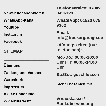
____________________
_________________________
Telefonservice: 07082
9496128
Newsletter abonnieren
WhatsApp: 01520 675
WhatsApp-Kanal
9362
Youtube
Email:
Instagram
info@treckergarage.de
Facebook
Öffnungszeiten (nur
telefonisch):
SITEMAP
Mo.-Do.: 08:00-16:00
___________________
Uhr I Fr. 08:00-14.00
Über uns
Uhr
Zahlung und Versand
Sa./So.: geschlossen
Warenkorb
Sicher bezahlen mit
Impressum
____________________
AGB/Kundeninfo
Vorauskasse /
Widerrufsrecht
Banküberweisung