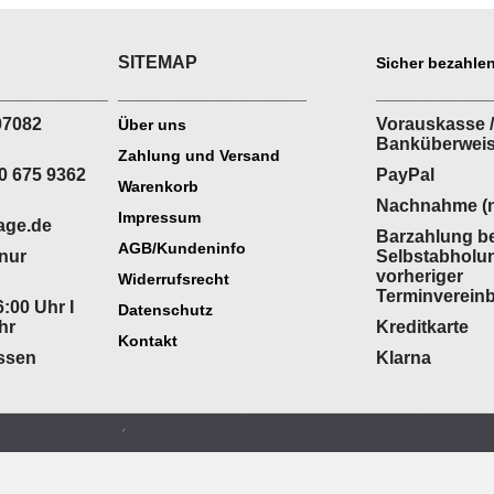
SITEMAP
Sicher bezahlen
___________
___________________
___________
07082
Vorauskasse /
Über uns
Banküberwei
Zahlung und Versand
0 675 9362
PayPal
Warenkorb
Nachnahme (n
Impressum
age.de
Barzahlung be
AGB/Kundeninfo
(nur
Selbstabholu
vorheriger
Widerrufsrecht
Terminverein
:00 Uhr I
Datenschutz
hr
Kreditkarte
Kontakt
ossen
Klarna
WebShop erstellt mit
ShopFactory Shop
Software.