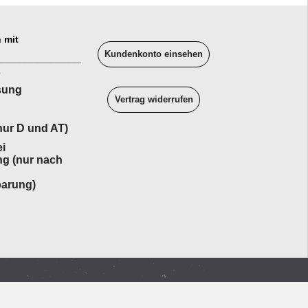
 mit
Kundenkonto einsehen
______________
sung
Vertrag widerrufen
ur D und AT)
i
ng (nur nach
barung)