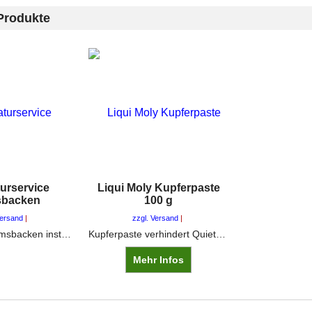
Produkte
urservice
Liqui Moly Kupferpaste
sbacken
100 g
Versand
zzgl. Versand
Wir setzen Bremsbacken instand. Lassen Sie Ihre Bremsen nur vom Fachmann belegen!
Kupferpaste verhindert Quietschen und verhindert festsitzende Schrauben
Mehr Infos