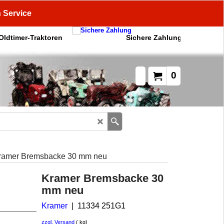
n Service
 Oldtimer-Traktoren
Sichere Zahlung
0
ramer Bremsbacke 30 mm neu
Kramer Bremsbacke 30
mm neu
Kramer
11334 251G1
zzgl. Versand
kg