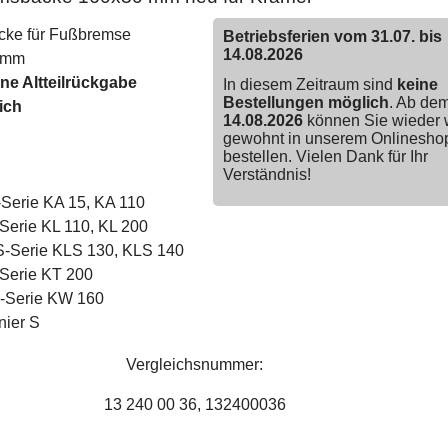
ke für Fußbremse
Betriebsferien vom 31.07. bis
14.08.2026
0 mm
ine Altteilrückgabe
In diesem Zeitraum sind
keine
Bestellungen möglich
. Ab de
ich
14.08.2026
können Sie wieder 
gewohnt in unserem Onlinesho
bestellen. Vielen Dank für Ihr
Verständnis!
Serie KA 15, KA 110
Serie KL 110, KL 200
-Serie KLS 130, KLS 140
Serie KT 200
Serie KW 160
nier S
Vergleichsnummer:
13 240 00 36, 132400036