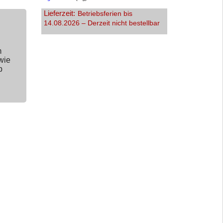
Lieferzeit:
Betriebsferien bis
14.08.2026 – Derzeit nicht bestellbar
m
wie
p