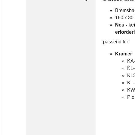
Bremsbac
160 x 3
Neu - ke
erforderl
passend für:
Kramer
KA-
KL-
KLS
KT-
KW-
Pio