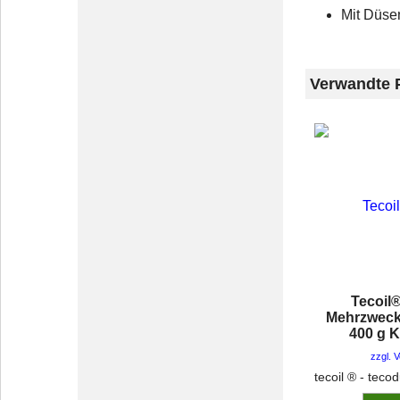
Mit Düse
Verwandte 
Tecoil
Mehrzweckf
400 g 
zzgl. 