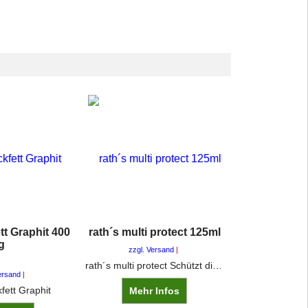
t Graphit 400
rath´s multi protect 125ml
g
zzgl. Versand
rath´s multi protect Schützt die Haut vor Schmutz durch wechselnde Hautbelastungen im öligen,fettigen und staubigen Schmutzbereich sowie bei Kontakt mit anhaftendemoder auch feuchtem Schmutz/Wasser. Unter Handschuhen anwendbar.
ersand
ett Graphit
Mehr Infos