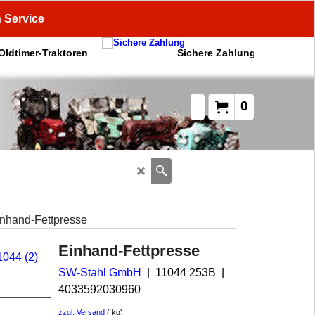
n Service
 Oldtimer-Traktoren
Sichere Zahlung
0
nhand-Fettpresse
Einhand-Fettpresse
SW-Stahl GmbH
11044 253B
4033592030960
zzgl. Versand
kg