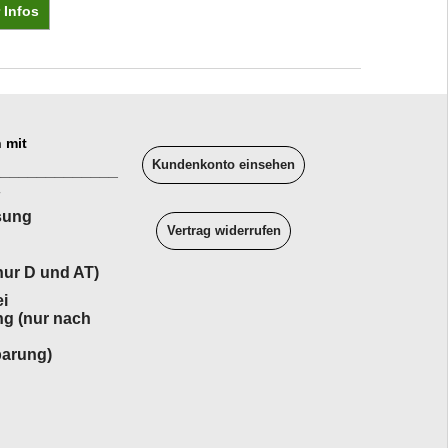
 Infos
 mit
Kundenkonto einsehen
______________
sung
Vertrag widerrufen
ur D und AT)
i
ng (nur nach
barung)