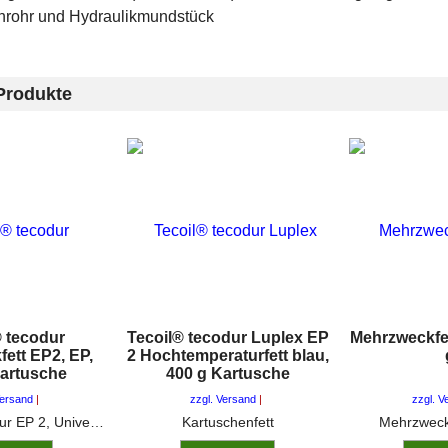
nrohr und Hydraulikmundstück
Produkte
® tecodur
Tecoil® tecodur Luplex EP
Mehrzweckfet
ett EP2, EP,
2 Hochtemperaturfett blau,
Kartusche
400 g Kartusche
Versand
zzgl. Versand
zzgl. V
tecoil ® - tecodur EP 2, Universal-Mehrzweckfett ist ein Lithiumverseiftes Hochdruck-Mehrzweckfett für Fahrzeuge und Industriegeräte, geeignet zur Schmierung unter folgenden widrigen Umständen: •hohe Flächendrücke •unregelmäßige Stoßbelastungen •Nässe oder Schmutz
Kartuschenfett
Mehrzweckf