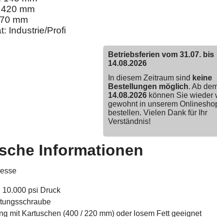
: 420 mm
 70 mm
t: Industrie/Profi
Betriebsferien vom 31.07. bis
14.08.2026
In diesem Zeitraum sind
keine
Bestellungen möglich
. Ab de
14.08.2026
können Sie wieder 
gewohnt in unserem Onlinesho
bestellen. Vielen Dank für Ihr
Verständnis!
sche Informationen
resse
u 10.000 psi Druck
üftungsschraube
ng mit Kartuschen (400 / 220 mm) oder losem Fett geeignet