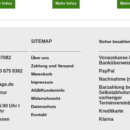
 Infos
Mehr Infos
Mehr
SITEMAP
Sicher bezahlen
___________
___________________
___________
07082
Vorauskasse /
Über uns
Banküberwei
Zahlung und Versand
0 675 9362
PayPal
Warenkorb
Nachnahme (n
Impressum
age.de
Barzahlung be
AGB/Kundeninfo
(nur
Selbstabholu
vorheriger
Widerrufsrecht
Terminverein
:00 Uhr I
Datenschutz
hr
Kreditkarte
Kontakt
ossen
Klarna