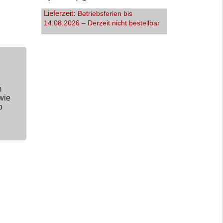
Lieferzeit:
Betriebsferien bis
14.08.2026 – Derzeit nicht bestellbar
m
wie
p