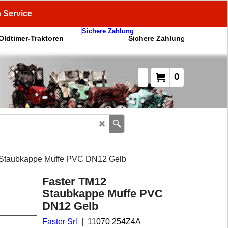
n Service
 Oldtimer-Traktoren
Sichere Zahlung
0
 Staubkappe Muffe PVC DN12 Gelb
Faster TM12
Staubkappe Muffe PVC
DN12 Gelb
Faster Srl
11070 254Z4A