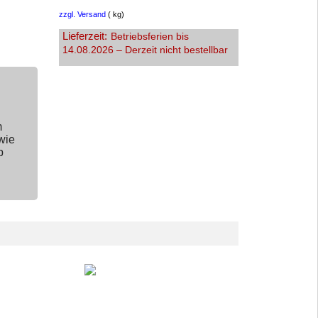
zzgl. Versand
kg
Lieferzeit:
Betriebsferien bis
14.08.2026 – Derzeit nicht bestellbar
m
wie
p