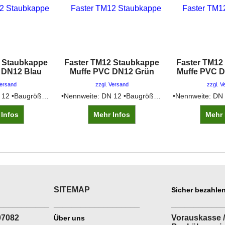
2 Staubkappe
Faster TM12 Staubkappe
Faster TM12
 DN12 Blau
Muffe PVC DN12 Grün
Muffe PVC 
Versand
zzgl. Versand
zzgl. V
•Nennweite: DN 12 •Baugröße: 3 •Farbe: blau •Vergleichsnummer: TM 12 L
•Nennweite: DN 12 •Baugröße: 3 •Farbe: grün •Vergleichsnummer: TM 12 L/V
 Infos
Mehr Infos
Mehr 
SITEMAP
Sicher bezahlen
___________
___________________
___________
07082
Vorauskasse /
Über uns