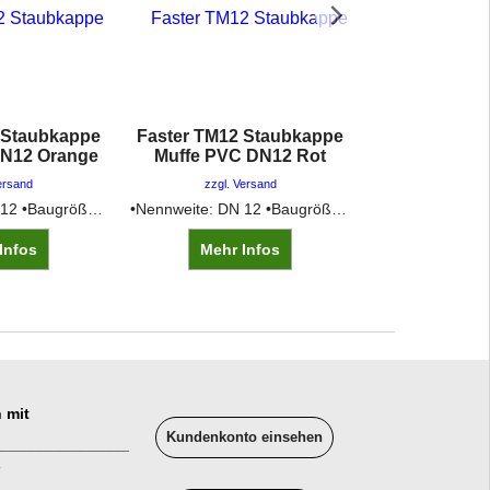
 Staubkappe
Faster TM12 Staubkappe
Faster TM12
DN12 Orange
Muffe PVC DN12 Rot
Muffe PVC D
ersand
zzgl. Versand
zzgl. V
•Nennweite: DN 12 •Baugröße: 3 •Farbe: orange •Vergleichsnummer: TM 12 L/A
•Nennweite: DN 12 •Baugröße: 3 •Farbe: rot •Vergleichsnummer: TM 12 L/R
Infos
Mehr Infos
Mehr 
 mit
Kundenkonto einsehen
______________