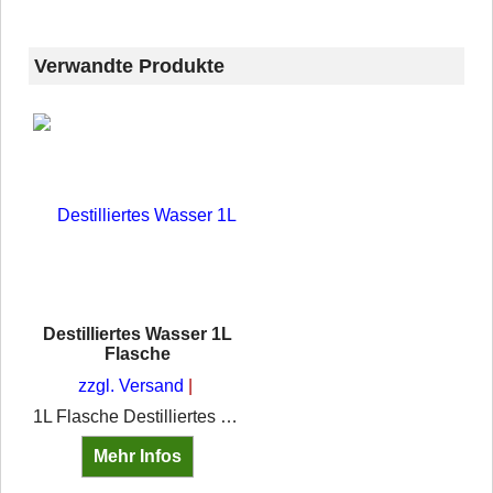
Verwandte Produkte
Destilliertes Wasser 1L
Flasche
zzgl. Versand
1L Flasche Destilliertes WasserZum Nachfüllen von StarterbatterienNach dem Vollentsalzungsverfahren hergestelltFür medizinische Zwecke nicht geeignet
Mehr Infos