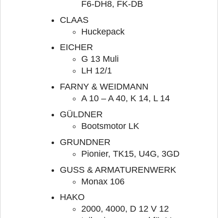
F6-DH8, FK-DB
CLAAS
Huckepack
EICHER
G 13 Muli
LH 12/1
FARNY & WEIDMANN
A 10 – A 40, K 14, L 14
GÜLDNER
Bootsmotor LK
GRUNDNER
Pionier, TK15, U4G, 3GD
GUSS & ARMATURENWERK
Monax 106
HAKO
2000, 4000, D 12 V 12