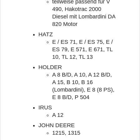
teilweise passend für V
490, Hakotrac 2000
Diesel mit Lombardini DA
820 Motor
HATZ
E / ES 71, E / ES 75, E /
ES 79, E 571, E 671, TL
10, TL 12, TL 13
HOLDER
A 8 B/D, A 10, A 12 B/D,
A 15, B 10, B 16
(Lombardini), E 8 (8 PS),
E 8 B/D, P 504
IRUS
A 12
JOHN DEERE
1215, 1315