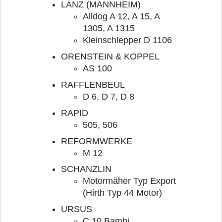
LANZ (MANNHEIM)
Alldog A 12, A 15, A
1305, A 1315
Kleinschlepper D 1106
ORENSTEIN & KOPPEL
AS 100
RAFFLENBEUL
D 6, D 7, D 8
RAPID
505, 506
REFORMWERKE
M 12
SCHANZLIN
Motormäher Typ Export
(Hirth Typ 44 Motor)
URSUS
C 10 Bambi