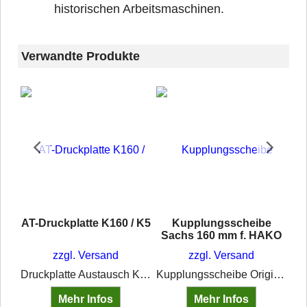
historischen Arbeitsmaschinen.
Verwandte Produkte
AT-Druckplatte K160 / K5
Kupplungsscheibe
Sachs 160 mm f. HAKO
zzgl. Versand
zzgl. Versand
Druckplatte Austausch K160 (früher K5)
Kupplungsscheibe Original Sachs 160B Durchmesser 160 mm Nabenprofil: 18x22-6N 6 Zähne
rath´s multi protect Schützt die Haut vor Schmutz durch wechselnde Hautbelastungen im öligen,fettigen und staubigen Schmutzbereich sowie bei Kontakt mit anhaftendemoder auch feuchtem Schmutz/Wasser. Unter Handschuhen anwendbar.
Mehr Infos
Mehr Infos